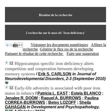
I
du CRA Rhône-Alpes
n
Centre Hospitalier le Vinatier
f
bât 211
o
Résultat de la recherche
95, Bd Pinel
r
69678 Bron Cedex
m
Horaires
a
Lundi au Vendredi
t
2
recherche sur le mot-clé
'Iron deficiency'
9h00-12h00 13h30-16h00
i
Contact
o
Tél:
+33(0)4 37 91 54 65
Visionner les documents numériques
Affiner la
n
Fax:
+33(0)4 37 91 54 37
recherche
Générer le flux rss de la recherche
e
Mail
Partager le résultat de cette recherche
Faire une suggestion
t
d
Hippocampus specific iron deficiency alters
e
competition and cooperation between developing
D
o
memory systems
/
Erik S. CARLSON
in Journal of
c
Neurodevelopmental Disorders, 2-3 (September 2010)
u
m
Early-life adversity is associated with poor iron
e
status in infancy
/
Patricia L. EAST
;
Estela BLANCO
;
n
Jenalee R. DOOM
;
Raquel A. BURROWS
;
Paulina
t
CORREA-BURROWS
;
Betsy LOZOFF
;
Sheila
a
GAHAGAN
in Development and Psychopathology,
t