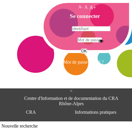
A-
A
A+
A
Se connecter
c
c
u
e
A
i
d
l
r
Mot de passe oublié ?
e
s
s
e
<
C
e
Centre d'Information et de documentation du CRA
n
Rhône-Alpes
t
CRA
Informations pratiques
r
e
d
Adresse
Nouvelle recherche
'
Centre d'information et de documentat