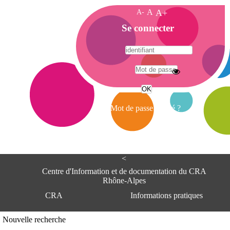
A-
A
A+
A
Se connecter
c
c
u
e
A
i
d
l
r
Mot de passe oublié ?
e
s
s
e
<
C
e
Centre d'Information et de documentation du CRA
n
Rhône-Alpes
t
CRA
Informations pratiques
r
e
d
Adresse
Nouvelle recherche
'
Centre d'information et de documentat