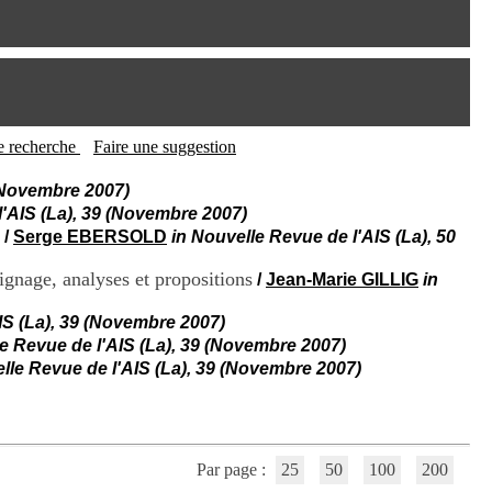
I
95, Bd Pinel
n
69678 Bron Cedex
f
Horaires
o
Lundi au Vendredi
r
9h00-12h00 13h30-16h00
m
Contact
a
Tél:
+33(0)4 37 91 54 65
t
tte recherche
Faire une suggestion
Fax:
+33(0)4 37 91 54 37
i
Mail
o
 (Novembre 2007)
n
l'AIS (La), 39 (Novembre 2007)
e
/
Serge EBERSOLD
in Nouvelle Revue de l'AIS (La), 50
t
d
ignage, analyses et propositions
/
Jean-Marie GILLIG
in
e
D
IS (La), 39 (Novembre 2007)
o
c
e Revue de l'AIS (La), 39 (Novembre 2007)
u
lle Revue de l'AIS (La), 39 (Novembre 2007)
m
e
n
t
a
Par page :
25
50
100
200
t