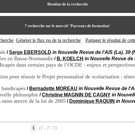
Résultat de la recherche
7
recherche sur le mot-clé
'Parcours de formation'
echerche
Générer le flux rss de la recherche
Partager le résultat de ce
ale
/
Serge EBERSOLD
in Nouvelle Revue de l'AIS (La), 39
pées en Basse-Normandie
/
B. KOELCH
in Nouvelle Revue de 
dicapés dans certains pays de l’OCDE : enjeux et perspectives
n pour réussir le Projet personnalisé de scolarisation : témo
s handicapés
/
Bernadette MOREAU
in Nouvelle Revue de l'A
velle philosophie
/
Christine MAGNIN DE CAGNY
in Nouvell
 mise œuvre de la loi de 2005
/
Dominique RAQUIN
in Nouve
1
(1 - 7 / 7)