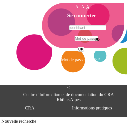
A-
A
A+
A
Se connecter
c
c
u
e
A
i
d
l
r
Mot de passe oublié ?
e
s
s
e
<
C
e
Centre d'Information et de documentation du CRA
n
Rhône-Alpes
t
CRA
Informations pratiques
r
e
d
Adresse
Nouvelle recherche
'
Centre d'information et de documentat