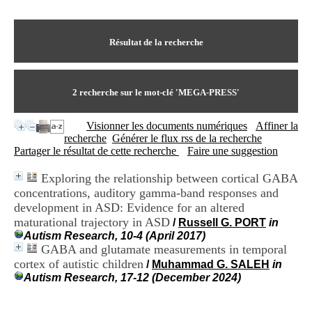
I
du CRA Rhône-Alpes
n
Centre Hospitalier le Vinatier
f
bât 211
o
Résultat de la recherche
95, Bd Pinel
r
69678 Bron Cedex
m
Horaires
a
Lundi au Vendredi
t
2
recherche sur le mot-clé
'MEGA-PRESS'
9h00-12h00 13h30-16h00
i
Contact
o
Tél:
+33(0)4 37 91 54 65
Visionner les documents numériques
Affiner la
n
Fax:
+33(0)4 37 91 54 37
recherche
Générer le flux rss de la recherche
e
Mail
Partager le résultat de cette recherche
Faire une suggestion
t
d
Exploring the relationship between cortical GABA
e
concentrations, auditory gamma-band responses and
D
o
development in ASD: Evidence for an altered
c
maturational trajectory in ASD
/
Russell G. PORT
in
u
Autism Research, 10-4 (April 2017)
m
GABA and glutamate measurements in temporal
e
cortex of autistic children
/
Muhammad G. SALEH
in
n
Autism Research, 17-12 (December 2024)
t
a
t