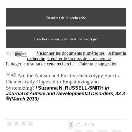
I
du CRA Rhône-Alpes
n
Centre Hospitalier le Vinatier
f
bât 211
o
Résultat de la recherche
95, Bd Pinel
r
69678 Bron Cedex
m
Horaires
a
Lundi au Vendredi
t
1
recherche sur le mot-clé
'Schizotypy'
9h00-12h00 13h30-16h00
i
Contact
o
Tél:
+33(0)4 37 91 54 65
Visionner les documents numériques
Affiner la
n
Fax:
+33(0)4 37 91 54 37
recherche
Générer le flux rss de la recherche
e
Mail
Partager le résultat de cette recherche
Faire une suggestion
t
d
Are the Autism and Positive Schizotypy Spectra
e
Diametrically Opposed in Empathizing and
D
o
Systemizing?
/
Suzanna N. RUSSELL-SMITH
in
c
Journal of Autism and Developmental Disorders, 43-3
u
(March 2013)
m
e
n
t
a
1
(1 - 1 / 1)
t