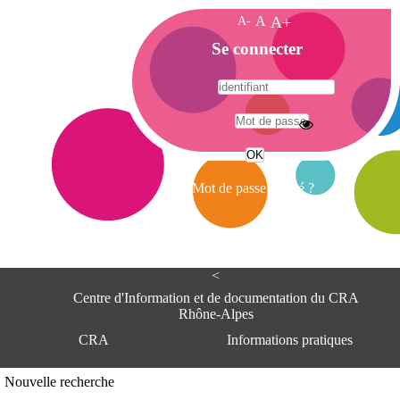
A-
A
A+
A
Se connecter
c
c
u
e
A
i
d
l
r
Mot de passe oublié ?
e
s
s
e
<
C
e
Centre d'Information et de documentation du CRA
n
Rhône-Alpes
t
CRA
Informations pratiques
r
e
d
Adresse
Nouvelle recherche
'
Centre d'information et de documentat