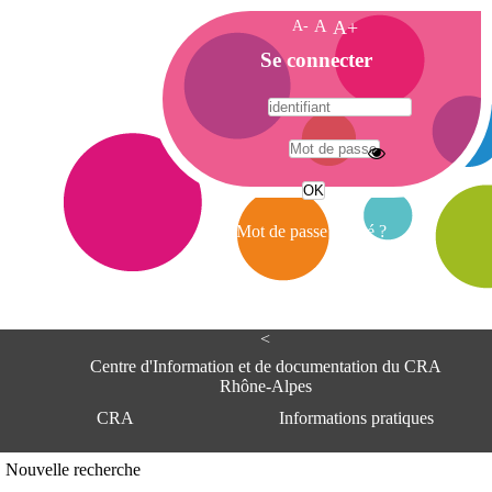
A-
A
A+
A
Se connecter
c
c
u
e
A
i
d
l
r
Mot de passe oublié ?
e
s
s
e
<
C
e
Centre d'Information et de documentation du CRA
n
Rhône-Alpes
t
CRA
Informations pratiques
r
e
d
Adresse
Nouvelle recherche
'
Centre d'information et de documentat