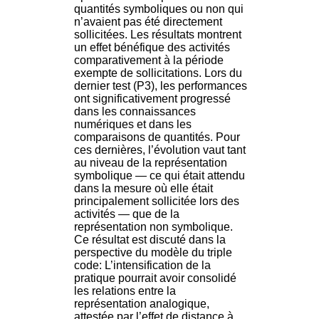
H
quantités symboliques ou non qui
o
n’avaient pas été directement
s
sollicitées. Les résultats montrent
p
un effet bénéfique des activités
i
comparativement à la période
t
exempte de sollicitations. Lors du
a
dernier test (P3), les performances
l
ont significativement progressé
i
dans les connaissances
e
numériques et dans les
r
comparaisons de quantités. Pour
l
ces dernières, l’évolution vaut tant
e
au niveau de la représentation
V
symbolique — ce qui était attendu
i
dans la mesure où elle était
n
principalement sollicitée lors des
a
activités — que de la
t
représentation non symbolique.
i
Ce résultat est discuté dans la
e
perspective du modèle du triple
r
code: L’intensification de la
,
pratique pourrait avoir consolidé
b
les relations entre la
â
représentation analogique,
t
attestée par l’effet de distance à