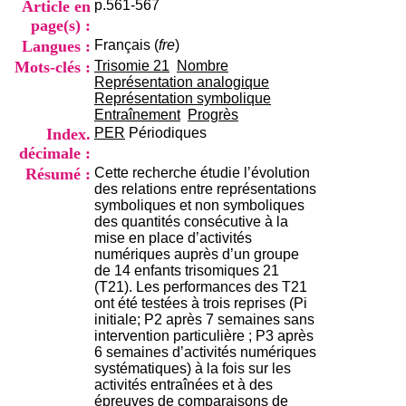
Article en
p.561-567
i
o
page(s) :
n
Langues :
Français (
fre
)
d
Mots-clés :
Trisomie 21
Nombre
u
Représentation analogique
C
Représentation symbolique
R
Entraînement
Progrès
A
Index.
PER
Périodiques
R
décimale :
h
ô
Résumé :
Cette recherche étudie l’évolution
n
des relations entre représentations
e
symboliques et non symboliques
-
des quantités consécutive à la
A
mise en place d’activités
l
numériques auprès d’un groupe
p
de 14 enfants trisomiques 21
e
(T21). Les performances des T21
s
ont été testées à trois reprises (Pi
C
initiale; P2 après 7 semaines sans
e
intervention particulière ; P3 après
n
6 semaines d’activités numériques
t
systématiques) à la fois sur les
r
activités entraînées et à des
e
épreuves de comparaisons de