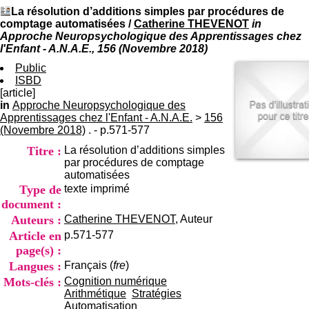
I
du CRA Rhône-Alpes
La résolution d’additions simples par procédures de
n
Centre Hospitalier le Vinatier
comptage automatisées
/
Catherine THEVENOT
in
f
bât 211
Approche Neuropsychologique des Apprentissages chez
o
95, Bd Pinel
l'Enfant - A.N.A.E., 156 (Novembre 2018)
r
69678 Bron Cedex
m
Public
Horaires
a
ISBD
Lundi au Vendredi
t
[article]
9h00-12h00 13h30-16h00
i
in
Approche Neuropsychologique des
Contact
o
Apprentissages chez l'Enfant - A.N.A.E.
Tél:
>
+33(0)4 37 91 54 65
156
n
(Novembre 2018)
. - p.571-577
Fax:
+33(0)4 37 91 54 37
e
Mail
Titre :
La résolution d’additions simples
t
par procédures de comptage
d
automatisées
e
Type de
texte imprimé
D
o
document :
c
Auteurs :
Catherine THEVENOT
, Auteur
u
Article en
p.571-577
m
page(s) :
e
n
Langues :
Français (
fre
)
t
Mots-clés :
Cognition numérique
a
Arithmétique
Stratégies
t
Automatisation