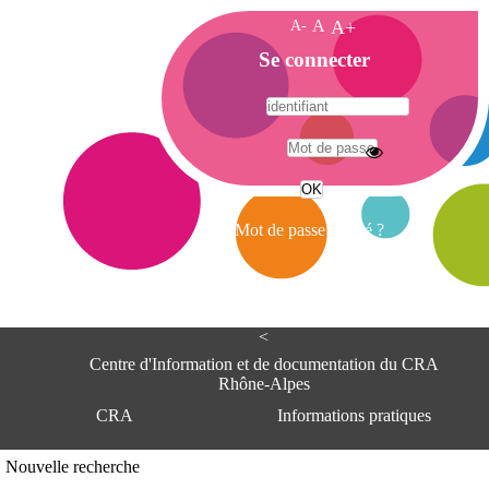
A-
A
A+
A
Se connecter
c
c
u
e
A
i
d
l
r
Mot de passe oublié ?
e
s
s
e
<
C
e
Centre d'Information et de documentation du CRA
n
Rhône-Alpes
t
CRA
Informations pratiques
r
e
d
Adresse
Nouvelle recherche
'
Centre d'information et de documentat