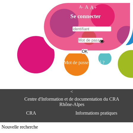
A-
A
A+
A
Se connecter
c
c
u
e
A
i
d
l
r
Mot de passe oublié ?
e
s
s
e
<
C
e
Centre d'Information et de documentation du CRA
n
Rhône-Alpes
t
CRA
Informations pratiques
r
e
d
Adresse
Nouvelle recherche
'
Centre d'information et de documentat