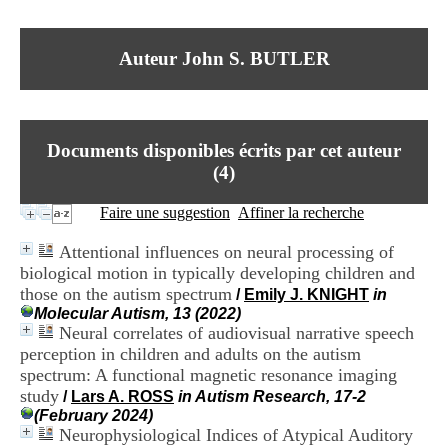
I
du CRA Rhône-Alpes
n
Centre Hospitalier le Vinatier
f
bât 211
Auteur John S. BUTLER
o
95, Bd Pinel
r
69678 Bron Cedex
m
Horaires
a
Lundi au Vendredi
t
9h00-12h00 13h30-16h00
Documents disponibles écrits par cet auteur
i
Contact
o
(
4
)
Tél:
+33(0)4 37 91 54 65
n
Fax:
+33(0)4 37 91 54 37
e
Faire une suggestion
Affiner la recherche
Mail
t
d
Attentional influences on neural processing of
e
biological motion in typically developing children and
D
those on the autism spectrum
o
/
Emily J. KNIGHT
in
c
Molecular Autism, 13 (2022)
u
Neural correlates of audiovisual narrative speech
m
perception in children and adults on the autism
e
spectrum: A functional magnetic resonance imaging
n
study
/
Lars A. ROSS
in Autism Research, 17-2
t
(February 2024)
a
Neurophysiological Indices of Atypical Auditory
t