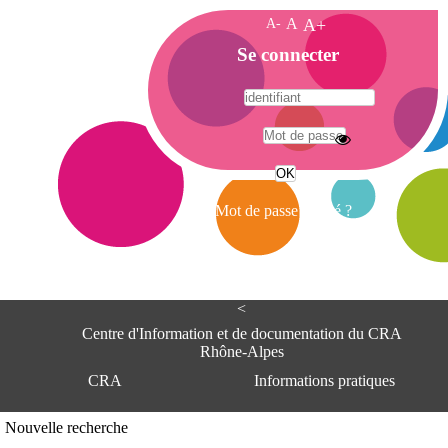
A-
A
A+
A
Se connecter
c
c
u
e
A
i
d
l
r
Mot de passe oublié ?
e
s
s
e
<
C
e
Centre d'Information et de documentation du CRA
n
Rhône-Alpes
t
CRA
Informations pratiques
r
e
d
Adresse
Nouvelle recherche
'
Centre d'information et de documentat