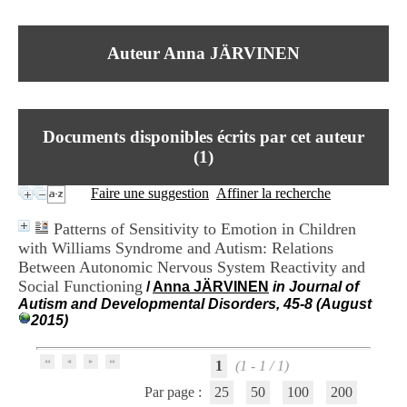
I
du CRA Rhône-Alpes
n
Centre Hospitalier le Vinatier
f
bât 211
Auteur Anna JÄRVINEN
o
95, Bd Pinel
r
69678 Bron Cedex
m
Horaires
a
Lundi au Vendredi
t
9h00-12h00 13h30-16h00
Documents disponibles écrits par cet auteur
i
Contact
o
(
1
)
Tél:
+33(0)4 37 91 54 65
n
Fax:
+33(0)4 37 91 54 37
e
Faire une suggestion
Affiner la recherche
Mail
t
d
Patterns of Sensitivity to Emotion in Children
e
with Williams Syndrome and Autism: Relations
D
Between Autonomic Nervous System Reactivity and
o
c
Social Functioning
/
Anna JÄRVINEN
in Journal of
u
Autism and Developmental Disorders, 45-8 (August
m
2015)
e
n
t
1
(1 - 1 / 1)
a
Par page :
25
50
100
200
t