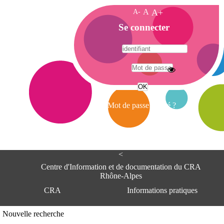
A-
A
A+
A
Se connecter
c
c
u
e
A
i
d
l
r
Mot de passe oublié ?
e
s
s
e
<
C
e
Centre d'Information et de documentation du CRA
n
Rhône-Alpes
t
CRA
Informations pratiques
r
e
d
Adresse
Nouvelle recherche
'
Centre d'information et de documentat