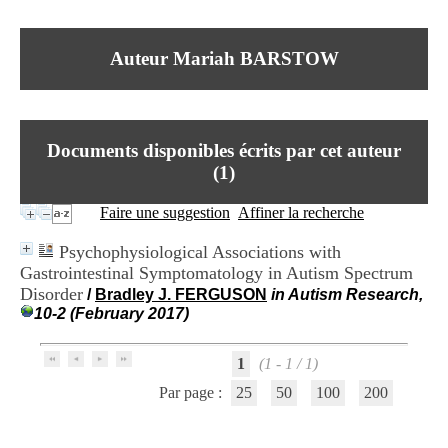
I
du CRA Rhône-Alpes
n
Centre Hospitalier le Vinatier
f
bât 211
Auteur Mariah BARSTOW
o
95, Bd Pinel
r
69678 Bron Cedex
m
Horaires
a
Lundi au Vendredi
t
9h00-12h00 13h30-16h00
Documents disponibles écrits par cet auteur
i
Contact
o
(
1
)
Tél:
+33(0)4 37 91 54 65
n
Fax:
+33(0)4 37 91 54 37
e
Faire une suggestion
Affiner la recherche
Mail
t
d
Psychophysiological Associations with
e
Gastrointestinal Symptomatology in Autism Spectrum
D
Disorder
o
/
Bradley J. FERGUSON
in Autism Research,
c
10-2 (February 2017)
u
m
1
(1 - 1 / 1)
e
n
Par page :
25
50
100
200
t
a
t