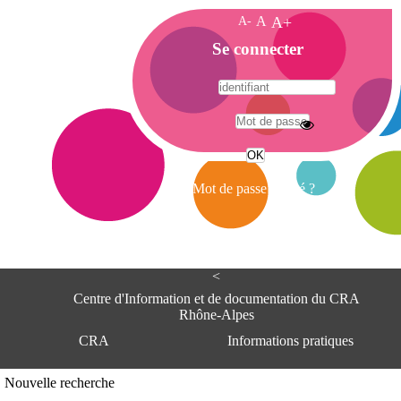
A-
A
A+
A
Se connecter
c
c
u
e
A
i
d
l
r
Mot de passe oublié ?
e
s
s
e
<
C
e
Centre d'Information et de documentation du CRA
n
Rhône-Alpes
t
CRA
Informations pratiques
r
e
d
Adresse
Nouvelle recherche
'
Centre d'information et de documentat