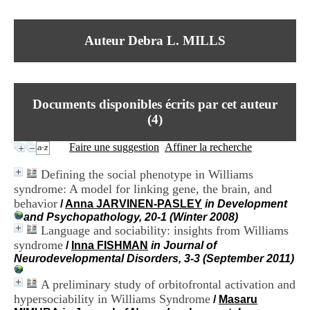
I
du CRA Rhône-Alpes
n
Centre Hospitalier le Vinatier
f
bât 211
Auteur Debra L. MILLS
o
95, Bd Pinel
r
69678 Bron Cedex
m
Horaires
a
Lundi au Vendredi
t
9h00-12h00 13h30-16h00
Documents disponibles écrits par cet auteur
i
Contact
o
(
4
)
Tél:
+33(0)4 37 91 54 65
n
Fax:
+33(0)4 37 91 54 37
e
Faire une suggestion
Affiner la recherche
Mail
t
d
Defining the social phenotype in Williams
e
syndrome: A model for linking gene, the brain, and
D
behavior
o
/
Anna JARVINEN-PASLEY
in Development
c
and Psychopathology, 20-1 (Winter 2008)
u
Language and sociability: insights from Williams
m
syndrome
/
Inna FISHMAN
in Journal of
e
Neurodevelopmental Disorders, 3-3 (September 2011)
n
t
A preliminary study of orbitofrontal activation and
a
hypersociability in Williams Syndrome
/
Masaru
t