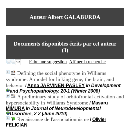
I
du CRA Rhône-Alpes
n
Centre Hospitalier le Vinatier
f
bât 211
Auteur Albert GALABURDA
o
95, Bd Pinel
r
69678 Bron Cedex
m
Horaires
a
Lundi au Vendredi
t
9h00-12h00 13h30-16h00
Documents disponibles écrits par cet auteur
i
Contact
o
(
3
)
Tél:
+33(0)4 37 91 54 65
n
Fax:
+33(0)4 37 91 54 37
e
Faire une suggestion
Affiner la recherche
Mail
t
d
Defining the social phenotype in Williams
e
syndrome: A model for linking gene, the brain, and
D
behavior
o
/
Anna JARVINEN-PASLEY
in Development
c
and Psychopathology, 20-1 (Winter 2008)
u
A preliminary study of orbitofrontal activation and
m
hypersociability in Williams Syndrome
/
Masaru
e
MIMURA
in Journal of Neurodevelopmental
n
Disorders, 2-2 (June 2010)
t
Renaissance de l'associationnisme
/
Olivier
a
FELICIAN
t