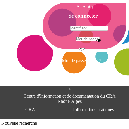
A-
A
A+
A
Se connecter
c
c
u
e
A
i
d
l
r
Mot de passe oublié ?
e
s
s
e
<
C
e
Centre d'Information et de documentation du CRA
n
Rhône-Alpes
t
CRA
Informations pratiques
r
e
d
Adresse
Nouvelle recherche
'
Centre d'information et de documentat