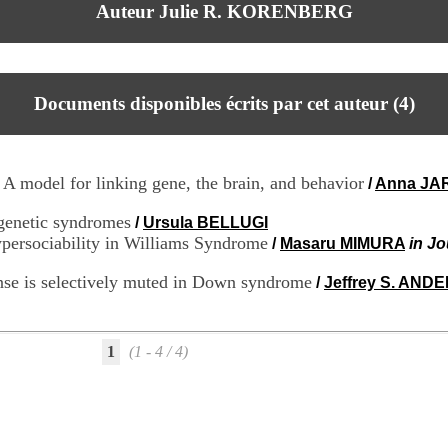
Auteur Julie R. KORENBERG
Documents disponibles écrits par cet auteur (
4
)
A model for linking gene, the brain, and behavior
/
Anna JA
 genetic syndromes
/
Ursula BELLUGI
hypersociability in Williams Syndrome
/
Masaru MIMURA
in Jo
onse is selectively muted in Down syndrome
/
Jeffrey S. AND
1
(1 - 4 / 4)