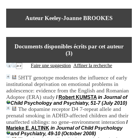
I
du CRA Rhône-Alpes
n
Centre Hospitalier le Vinatier
f
bât 211
Auteur Keeley-Joanne BROOKES
o
95, Bd Pinel
r
69678 Bron Cedex
m
Horaires
a
Lundi au Vendredi
t
9h00-12h00 13h30-16h00
Documents disponibles écrits par cet auteur
i
Contact
o
(
3
)
Tél:
+33(0)4 37 91 54 65
n
Fax:
+33(0)4 37 91 54 37
e
Faire une suggestion
Affiner la recherche
Mail
t
d
5HTT genotype moderates the influence of early
e
institutional deprivation on emotional problems in
D
adolescence: evidence from the English and Romanian
o
c
Adoptee (ERA) study
/
Robert KUMSTA
in Journal of
u
Child Psychology and Psychiatry, 51-7 (July 2010)
m
The dopamine receptor D4 7-repeat allele and
e
prenatal smoking in ADHD-affected children and their
n
unaffected siblings: no gene–environment interaction
/
t
Marieke E. ALTINK
in Journal of Child Psychology
a
and Psychiatry, 49-10 (October 2008)
t