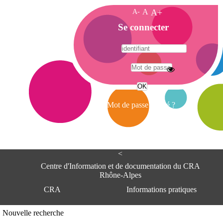
A-
A
A+
A
Se connecter
c
c
u
e
A
i
d
l
r
Mot de passe oublié ?
e
s
s
e
<
C
e
Centre d'Information et de documentation du CRA
n
Rhône-Alpes
t
CRA
Informations pratiques
r
e
d
Adresse
Nouvelle recherche
'
Centre d'information et de documentat