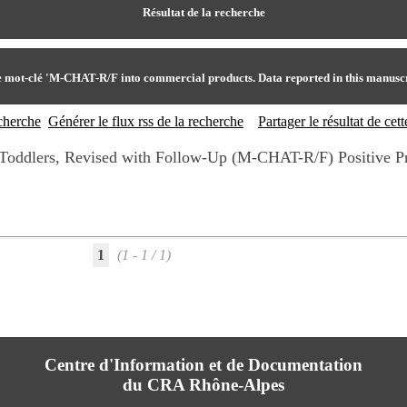
Résultat de la recherche
e mot-clé
'M-CHAT-R/F into commercial products. Data reported in this manuscri
echerche
Générer le flux rss de la recherche
Partager le résultat de ce
 Toddlers, Revised with Follow-Up (M-CHAT-R/F) Positive Pr
1
(1 - 1 / 1)
Centre d'Information et de Documentation
du CRA Rhône-Alpes