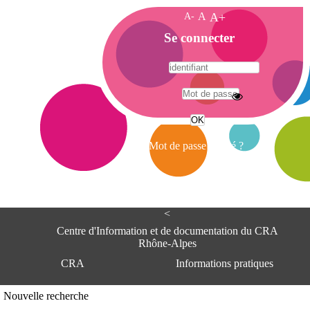
A-
A
A+
A
Se connecter
c
c
u
e
A
i
d
l
r
Mot de passe oublié ?
e
s
s
e
<
C
e
Centre d'Information et de documentation du CRA
n
Rhône-Alpes
t
CRA
Informations pratiques
r
e
d
Adresse
Nouvelle recherche
'
Centre d'information et de documentat