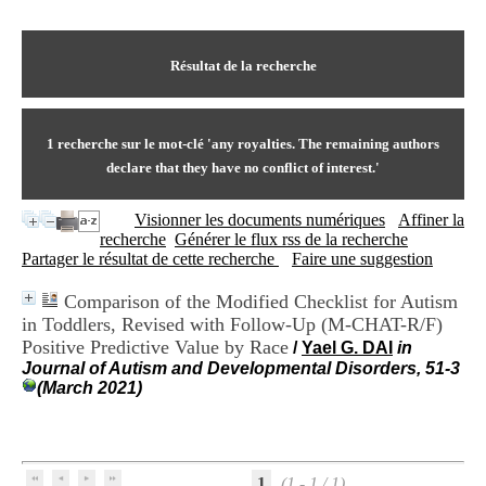
I
du CRA Rhône-Alpes
n
Centre Hospitalier le Vinatier
f
bât 211
o
Résultat de la recherche
95, Bd Pinel
r
69678 Bron Cedex
m
Horaires
a
Lundi au Vendredi
t
1
recherche sur le mot-clé
'any royalties. The remaining authors
9h00-12h00 13h30-16h00
i
Contact
declare that they have no conflict of interest.'
o
Tél:
+33(0)4 37 91 54 65
n
Fax:
+33(0)4 37 91 54 37
Visionner les documents numériques
Affiner la
e
Mail
recherche
Générer le flux rss de la recherche
t
Partager le résultat de cette recherche
Faire une suggestion
d
e
D
Comparison of the Modified Checklist for Autism
o
in Toddlers, Revised with Follow-Up (M-CHAT-R/F)
c
Positive Predictive Value by Race
/
Yael G. DAI
in
u
Journal of Autism and Developmental Disorders, 51-3
m
(March 2021)
e
n
t
a
t
1
(1 - 1 / 1)