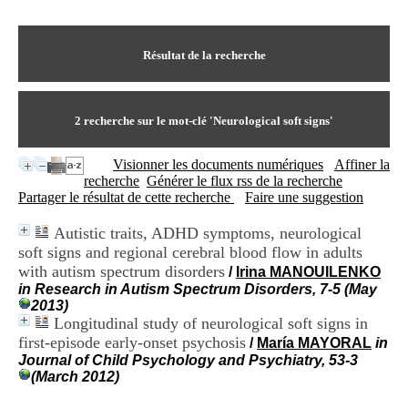
I
du CRA Rhône-Alpes
n
Centre Hospitalier le Vinatier
f
bât 211
o
Résultat de la recherche
95, Bd Pinel
r
69678 Bron Cedex
m
Horaires
a
Lundi au Vendredi
t
2
recherche sur le mot-clé
'Neurological soft signs'
9h00-12h00 13h30-16h00
i
Contact
o
Tél:
+33(0)4 37 91 54 65
Visionner les documents numériques
Affiner la
n
Fax:
+33(0)4 37 91 54 37
recherche
Générer le flux rss de la recherche
e
Mail
Partager le résultat de cette recherche
Faire une suggestion
t
d
Autistic traits, ADHD symptoms, neurological
e
soft signs and regional cerebral blood flow in adults
D
o
with autism spectrum disorders
/
Irina MANOUILENKO
c
in Research in Autism Spectrum Disorders, 7-5 (May
u
2013)
m
Longitudinal study of neurological soft signs in
e
first-episode early-onset psychosis
/
María MAYORAL
in
n
Journal of Child Psychology and Psychiatry, 53-3
t
(March 2012)
a
t