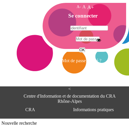
A-
A
A+
A
Se connecter
c
c
u
e
A
i
d
l
r
Mot de passe oublié ?
e
s
s
e
<
C
e
Centre d'Information et de documentation du CRA
n
Rhône-Alpes
t
CRA
Informations pratiques
r
e
d
Adresse
Nouvelle recherche
'
Centre d'information et de documentat