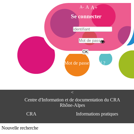
A-
A
A+
A
Se connecter
c
c
u
e
A
i
d
l
r
Mot de passe oublié ?
e
s
s
e
<
C
e
Centre d'Information et de documentation du CRA
n
Rhône-Alpes
t
CRA
Informations pratiques
r
e
d
Adresse
Nouvelle recherche
'
Centre d'information et de documentat