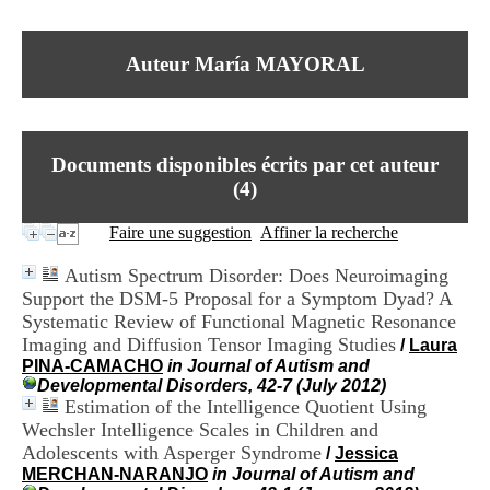
I
du CRA Rhône-Alpes
n
Centre Hospitalier le Vinatier
f
bât 211
Auteur María MAYORAL
o
95, Bd Pinel
r
69678 Bron Cedex
m
Horaires
a
Lundi au Vendredi
t
9h00-12h00 13h30-16h00
Documents disponibles écrits par cet auteur
i
Contact
o
(
4
)
Tél:
+33(0)4 37 91 54 65
n
Fax:
+33(0)4 37 91 54 37
e
Faire une suggestion
Affiner la recherche
Mail
t
d
Autism Spectrum Disorder: Does Neuroimaging
e
Support the DSM-5 Proposal for a Symptom Dyad? A
D
Systematic Review of Functional Magnetic Resonance
o
c
Imaging and Diffusion Tensor Imaging Studies
/
Laura
u
PINA-CAMACHO
in Journal of Autism and
m
Developmental Disorders, 42-7 (July 2012)
e
Estimation of the Intelligence Quotient Using
n
Wechsler Intelligence Scales in Children and
t
Adolescents with Asperger Syndrome
/
Jessica
a
MERCHAN-NARANJO
in Journal of Autism and
t