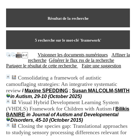
I
du CRA Rhône-Alpes
n
Centre Hospitalier le Vinatier
f
bât 211
o
Résultat de la recherche
95, Bd Pinel
r
69678 Bron Cedex
m
Horaires
a
Lundi au Vendredi
t
5
recherche sur le mot-clé
'framework'
9h00-12h00 13h30-16h00
i
Contact
o
Tél:
+33(0)4 37 91 54 65
Visionner les documents numériques
Affiner la
n
Fax:
+33(0)4 37 91 54 37
recherche
Générer le flux rss de la recherche
e
Mail
Partager le résultat de cette recherche
Faire une suggestion
t
d
Consolidating a framework of autistic
e
camouflaging strategies: An integrative systematic
D
o
review
/
Maxine SPEDDING
;
Susan MALCOLM-SMITH
c
in Autism, 29-10 (October 2025)
u
Visual Hybrid Development Learning System
m
(VHDLS) Framework for Children with Autism
/
Bilikis
e
BANIRE
in Journal of Autism and Developmental
n
Disorders, 45-10 (October 2015)
t
Closing the species gap: Translational approaches
a
to studying sensory processing differences relevant for
t