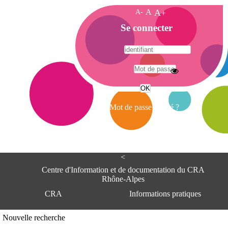
A-
A
A+
A
Se connecter
c
c
u
e
A
i
d
l
r
Mot de passe oublié ?
e
s
s
e
<
C
e
Centre d'Information et de documentation du CRA
n
Rhône-Alpes
t
CRA
Informations pratiques
r
e
d
Adresse
Nouvelle recherche
'
Centre d'information et de documentat