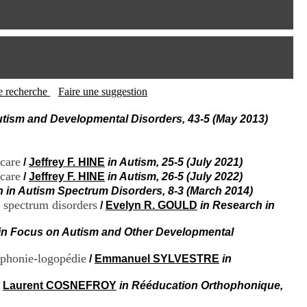
I
95, Bd Pinel
n
69678 Bron Cedex
f
Horaires
o
Lundi au Vendredi
r
9h00-12h00 13h30-16h00
m
Contact
a
Tél:
+33(0)4 37 91 54 65
t
tte recherche
Faire une suggestion
Fax:
+33(0)4 37 91 54 37
i
Mail
o
Autism and Developmental Disorders, 43-5 (May 2013)
n
e
t
 care
/
Jeffrey F. HINE
in Autism, 25-5 (July 2021)
d
 care
/
Jeffrey F. HINE
in Autism, 26-5 (July 2022)
e
D
h in Autism Spectrum Disorders, 8-3 (March 2014)
o
m spectrum disorders
/
Evelyn R. GOULD
in Research in
c
u
in Focus on Autism and Other Developmental
m
e
ophonie-logopédie
/
Emmanuel SYLVESTRE
in
n
t
/
Laurent COSNEFROY
in Rééducation Orthophonique,
a
t