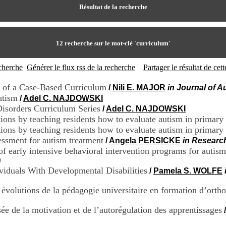
Résultat de la recherche
12
recherche sur le mot-clé
'curriculum'
echerche
Générer le flux rss de la recherche
Partager le résultat de ce
n of a Case-Based Curriculum
/
Nili E. MAJOR
in Journal of 
utism
/
Adel C. NAJDOWSKI
Disorders Curriculum Series
/
Adel C. NAJDOWSKI
ions by teaching residents how to evaluate autism in primary
ions by teaching residents how to evaluate autism in primary
sessment for autism treatment
/
Angela PERSICKE
in Researc
of early intensive behavioral intervention programs for autis
)
ividuals With Developmental Disabilities
/
Pamela S. WOLFE
volutions de la pédagogie universitaire en formation d’orth
sée de la motivation et de l’autorégulation des apprentissages