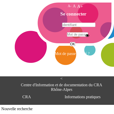
A-
A
A+
A
Se connecter
c
c
u
e
A
i
d
l
r
Mot de passe oublié ?
e
s
s
e
<
C
e
Centre d'Information et de documentation du CRA
n
Rhône-Alpes
t
CRA
Informations pratiques
r
e
d
Adresse
Nouvelle recherche
'
Centre d'information et de documentat