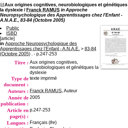
I
du CRA Rhône-Alpes
Aux origines cognitives, neurobiologiques et génétiques
n
Centre Hospitalier le Vinatier
la dyslexie
/
Franck RAMUS
in Approche
f
bât 211
Neuropsychologique des Apprentissages chez l'Enfant -
o
95, Bd Pinel
A.N.A.E., 83-84 (Octobre 2005)
r
69678 Bron Cedex
m
Public
Horaires
a
ISBD
Lundi au Vendredi
t
[article]
9h00-12h00 13h30-16h00
i
in
Approche Neuropsychologique des
Contact
o
Apprentissages chez l'Enfant - A.N.A.E.
Tél:
>
+33(0)4 37 91 54 65
83-84
n
(Octobre 2005)
. - p.247-253
Fax:
+33(0)4 37 91 54 37
e
Mail
Titre :
Aux origines cognitives,
t
neurobiologiques et génétiques la
d
dyslexie
e
Type de
texte imprimé
D
o
document :
c
Auteurs :
Franck RAMUS
, Auteur
u
Année de
2005
m
publication :
e
n
Article en
p.247-253
t
page(s) :
a
Langues :
Français (
fre
)
t