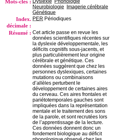
Mots-clés :
Dyslexie
Phonologie
i
Neurobiologie
Imagerie cérébrale
o
Génétique
n
Index.
PER
Périodiques
d
u
décimale :
C
Résumé :
Cet article passe en revue les
R
données scientifiques récentes sur
A
la dyslexie développementale, les
R
déficits cognitifs sous-jacents, et
h
plus particulièrement leur origine
ô
cérébrale et génétique. Ces
n
données suggèrent que chez les
e
personnes dyslexiques, certaines
-
mutations ou combinaisons
A
d’allèles perturbent le
l
développement de certaines aires
p
du cerveau. Ces aires frontales et
e
pariétotemporales gauches sont
s
impliquées dans la représentation
C
mentale et le traitement des sons
e
de la parole, et sont recrutées lors
n
de l’apprentissage de la lecture.
t
Ces données donnent donc un
r
fondement biologique au déficit
e
phonologique observé chez les