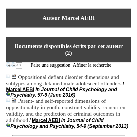
I
du CRA Rhône-Alpes
n
Centre Hospitalier le Vinatier
f
bât 211
Auteur Marcel AEBI
o
95, Bd Pinel
r
69678 Bron Cedex
m
Horaires
a
Lundi au Vendredi
t
9h00-12h00 13h30-16h00
Documents disponibles écrits par cet auteur
i
Contact
o
(
2
)
Tél:
+33(0)4 37 91 54 65
n
Fax:
+33(0)4 37 91 54 37
e
Faire une suggestion
Affiner la recherche
Mail
t
d
Oppositional defiant disorder dimensions and
e
subtypes among detained male adolescent offenders
/
D
Marcel AEBI
in Journal of Child Psychology and
o
Psychiatry, 57-6 (June 2016)
c
Parent- and self-reported dimensions of
u
m
oppositionality in youth: construct validity, concurrent
e
validity, and the prediction of criminal outcomes in
n
adulthood
/
Marcel AEBI
in Journal of Child
t
Psychology and Psychiatry, 54-9 (September 2013)
a
t