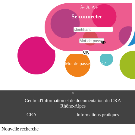
A-
A
A+
A
Se connecter
c
c
u
e
A
i
d
l
r
Mot de passe oublié ?
e
s
s
e
<
C
e
Centre d'Information et de documentation du CRA
n
Rhône-Alpes
t
CRA
Informations pratiques
r
e
d
Adresse
Nouvelle recherche
'
Centre d'information et de documentat