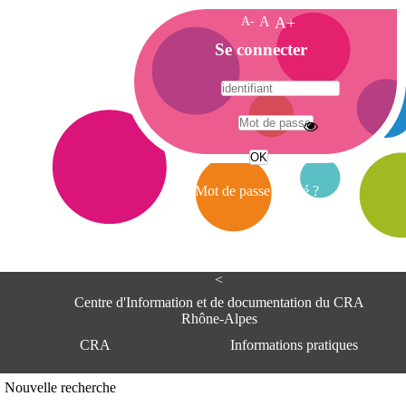
A-
A
A+
A
Se connecter
c
c
u
e
A
i
d
l
r
Mot de passe oublié ?
e
s
s
e
<
C
e
Centre d'Information et de documentation du CRA
n
Rhône-Alpes
t
CRA
Informations pratiques
r
e
d
Adresse
Nouvelle recherche
'
Centre d'information et de documentat