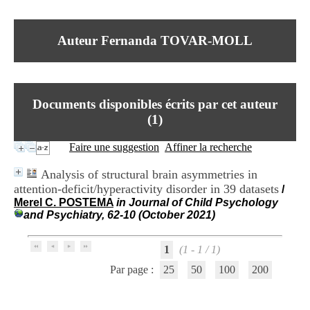
I
du CRA Rhône-Alpes
n
Centre Hospitalier le Vinatier
f
bât 211
Auteur Fernanda TOVAR-MOLL
o
95, Bd Pinel
r
69678 Bron Cedex
m
Horaires
a
Lundi au Vendredi
t
9h00-12h00 13h30-16h00
Documents disponibles écrits par cet auteur
i
Contact
o
(
1
)
Tél:
+33(0)4 37 91 54 65
n
Fax:
+33(0)4 37 91 54 37
e
Faire une suggestion
Affiner la recherche
Mail
t
d
Analysis of structural brain asymmetries in
e
attention-deficit/hyperactivity disorder in 39 datasets
/
D
Merel C. POSTEMA
in Journal of Child Psychology
o
and Psychiatry, 62-10 (October 2021)
c
u
m
1
(1 - 1 / 1)
e
n
Par page :
25
50
100
200
t
a
t