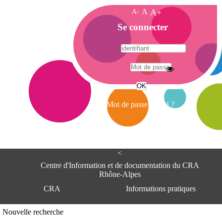
A-
A
A+
A
Se connecter
c
c
u
e
A
i
d
l
r
Mot de passe oublié ?
e
s
s
e
<
C
e
Centre d'Information et de documentation du CRA
n
Rhône-Alpes
t
CRA
Informations pratiques
r
e
d
Adresse
Nouvelle recherche
'
Centre d'information et de documentat