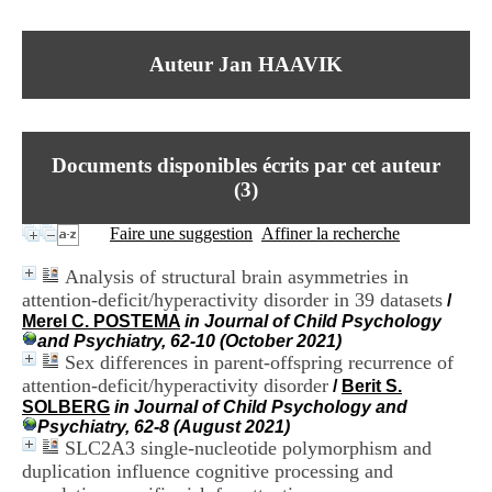
I
du CRA Rhône-Alpes
n
Centre Hospitalier le Vinatier
f
bât 211
Auteur Jan HAAVIK
o
95, Bd Pinel
r
69678 Bron Cedex
m
Horaires
a
Lundi au Vendredi
t
9h00-12h00 13h30-16h00
Documents disponibles écrits par cet auteur
i
Contact
o
(
3
)
Tél:
+33(0)4 37 91 54 65
n
Fax:
+33(0)4 37 91 54 37
e
Faire une suggestion
Affiner la recherche
Mail
t
d
Analysis of structural brain asymmetries in
e
attention-deficit/hyperactivity disorder in 39 datasets
/
D
Merel C. POSTEMA
in Journal of Child Psychology
o
and Psychiatry, 62-10 (October 2021)
c
Sex differences in parent-offspring recurrence of
u
m
attention-deficit/hyperactivity disorder
/
Berit S.
e
SOLBERG
in Journal of Child Psychology and
n
Psychiatry, 62-8 (August 2021)
t
SLC2A3 single-nucleotide polymorphism and
a
duplication influence cognitive processing and
t