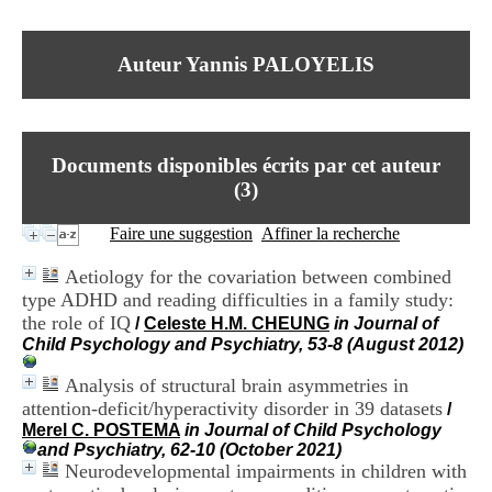
I
du CRA Rhône-Alpes
n
Centre Hospitalier le Vinatier
f
bât 211
Auteur Yannis PALOYELIS
o
95, Bd Pinel
r
69678 Bron Cedex
m
Horaires
a
Lundi au Vendredi
t
9h00-12h00 13h30-16h00
Documents disponibles écrits par cet auteur
i
Contact
o
(
3
)
Tél:
+33(0)4 37 91 54 65
n
Fax:
+33(0)4 37 91 54 37
e
Faire une suggestion
Affiner la recherche
Mail
t
d
Aetiology for the covariation between combined
e
type ADHD and reading difficulties in a family study:
D
the role of IQ
o
/
Celeste H.M. CHEUNG
in Journal of
c
Child Psychology and Psychiatry, 53-8 (August 2012)
u
m
Analysis of structural brain asymmetries in
e
attention-deficit/hyperactivity disorder in 39 datasets
/
n
Merel C. POSTEMA
in Journal of Child Psychology
t
and Psychiatry, 62-10 (October 2021)
a
Neurodevelopmental impairments in children with
t