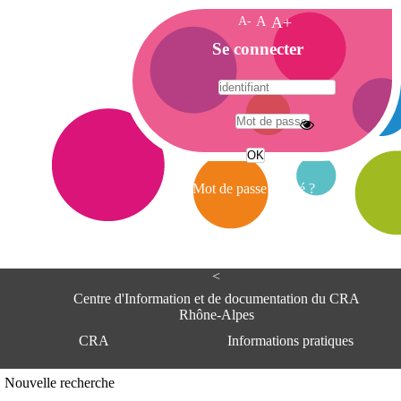
A-
A
A+
A
Se connecter
c
c
u
e
A
i
d
l
r
Mot de passe oublié ?
e
s
s
e
<
C
e
Centre d'Information et de documentation du CRA
n
Rhône-Alpes
t
CRA
Informations pratiques
r
e
d
Adresse
Nouvelle recherche
'
Centre d'information et de documentat