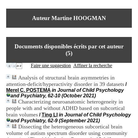
I
du CRA Rhône-Alpes
n
Centre Hospitalier le Vinatier
f
bât 211
Auteur Martine HOOGMAN
o
95, Bd Pinel
r
69678 Bron Cedex
m
Horaires
a
Lundi au Vendredi
t
9h00-12h00 13h30-16h00
Documents disponibles écrits par cet auteur
i
Contact
o
(
5
)
Tél:
+33(0)4 37 91 54 65
n
Fax:
+33(0)4 37 91 54 37
e
Faire une suggestion
Affiner la recherche
Mail
t
d
Analysis of structural brain asymmetries in
e
attention-deficit/hyperactivity disorder in 39 datasets
/
D
Merel C. POSTEMA
in Journal of Child Psychology
o
and Psychiatry, 62-10 (October 2021)
c
Characterizing neuroanatomic heterogeneity in
u
m
people with and without ADHD based on subcortical
e
brain volumes
/
Ting LI
in Journal of Child Psychology
n
and Psychiatry, 62-9 (September 2021)
t
Dissecting the heterogeneous subcortical brain
a
volume of autism spectrum disorder using community
t