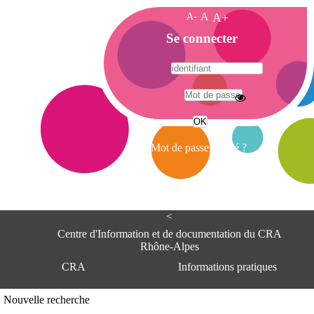
A-
A
A+
A
Se connecter
c
c
u
e
A
i
d
l
r
Mot de passe oublié ?
e
s
s
e
<
C
e
Centre d'Information et de documentation du CRA
n
Rhône-Alpes
t
CRA
Informations pratiques
r
e
d
Adresse
Nouvelle recherche
'
Centre d'information et de documentat