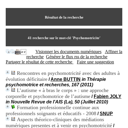
I
du CRA Rhône-Alpes
n
Centre Hospitalier le Vinatier
f
bât 211
o
Résultat de la recherche
95, Bd Pinel
r
69678 Bron Cedex
m
Horaires
a
Lundi au Vendredi
t
41
recherche sur le mot-clé
'Psychomotricite'
9h00-12h00 13h30-16h00
i
Contact
o
Tél:
+33(0)4 37 91 54 65
Visionner les documents numériques
Affiner la
n
Fax:
+33(0)4 37 91 54 37
recherche
Générer le flux rss de la recherche
e
Mail
Partager le résultat de cette recherche
Faire une suggestion
t
d
Rencontres en psychomotricité avec des adultes à
e
évolution déficitaire
D
/
Anne BUTTIN
in Thérapie
o
psychomotrice et recherches, 167 (2011)
c
L’autisme « à bras le corps » : une approche
u
corporelle et psychomotrice de l’autisme
/
Fabien JOLY
m
in Nouvelle Revue de l'AIS (La), 50 (Juillet 2010)
e
Formation professionnelle continue aux
n
professionnels soignants et éducatifs - 2008
/
SNUP
t
Aspects théorico-cliniques des médiations
a
numériques presentes et à venir en psychomotricité
t
/