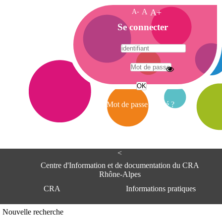
A-
A
A+
A
Se connecter
c
c
u
e
A
i
d
l
r
Mot de passe oublié ?
e
s
s
e
<
C
e
Centre d'Information et de documentation du CRA
n
Rhône-Alpes
t
CRA
Informations pratiques
r
e
d
Adresse
Nouvelle recherche
'
Centre d'information et de documentat