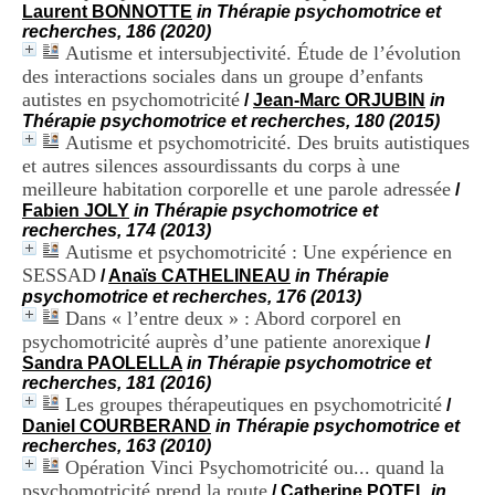
i
Laurent BONNOTTE
in Thérapie psychomotrice et
o
recherches, 186 (2020)
n
Autisme et intersubjectivité. Étude de l’évolution
d
des interactions sociales dans un groupe d’enfants
u
autistes en psychomotricité
/
Jean-Marc ORJUBIN
in
C
Thérapie psychomotrice et recherches, 180 (2015)
R
Autisme et psychomotricité. Des bruits autistiques
A
et autres silences assourdissants du corps à une
R
meilleure habitation corporelle et une parole adressée
h
/
ô
Fabien JOLY
in Thérapie psychomotrice et
n
recherches, 174 (2013)
e
Autisme et psychomotricité : Une expérience en
-
SESSAD
/
Anaïs CATHELINEAU
in Thérapie
A
psychomotrice et recherches, 176 (2013)
l
Dans « l’entre deux » : Abord corporel en
p
psychomotricité auprès d’une patiente anorexique
/
e
Sandra PAOLELLA
in Thérapie psychomotrice et
s
recherches, 181 (2016)
C
Les groupes thérapeutiques en psychomotricité
/
e
Daniel COURBERAND
in Thérapie psychomotrice et
n
recherches, 163 (2010)
t
Opération Vinci Psychomotricité ou... quand la
r
e
psychomotricité prend la route
/
Catherine POTEL
in