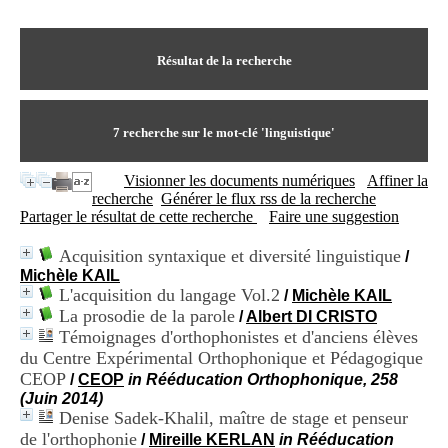
I
du CRA Rhône-Alpes
n
Centre Hospitalier le Vinatier
f
bât 211
o
Résultat de la recherche
95, Bd Pinel
r
69678 Bron Cedex
m
Horaires
a
Lundi au Vendredi
t
7
recherche sur le mot-clé
'linguistique'
9h00-12h00 13h30-16h00
i
Contact
o
Tél:
+33(0)4 37 91 54 65
Visionner les documents numériques
Affiner la
n
Fax:
+33(0)4 37 91 54 37
recherche
Générer le flux rss de la recherche
e
Mail
Partager le résultat de cette recherche
Faire une suggestion
t
d
Acquisition syntaxique et diversité linguistique
/
e
Michèle KAIL
D
L'acquisition du langage Vol.2
o
/
Michèle KAIL
c
La prosodie de la parole
/
Albert DI CRISTO
u
Témoignages d'orthophonistes et d'anciens élèves
m
du Centre Expérimental Orthophonique et Pédagogique
e
CEOP
/
CEOP
in Rééducation Orthophonique, 258
n
(Juin 2014)
t
Denise Sadek-Khalil, maître de stage et penseur
a
de l'orthophonie
t
/
Mireille KERLAN
in Rééducation