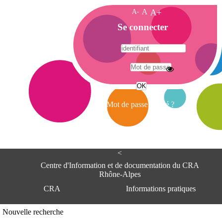
A-
A
A+
A
Se connecter
c
c
u
e
A
i
d
l
r
Mot de passe oublié ?
e
s
s
e
<
C
e
Centre d'Information et de documentation du CRA
n
Rhône-Alpes
t
CRA
Informations pratiques
r
e
d
Adresse
Nouvelle recherche
'
Centre d'information et de documentat