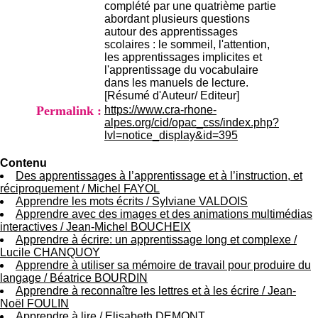
complété par une quatrième partie
H
abordant plusieurs questions
o
autour des apprentissages
s
scolaires : le sommeil, l'attention,
p
les apprentissages implicites et
i
l'apprentissage du vocabulaire
t
dans les manuels de lecture.
a
[Résumé d'Auteur/ Editeur]
l
i
Permalink :
https://www.cra-rhone-
e
alpes.org/cid/opac_css/index.php?
r
lvl=notice_display&id=395
l
e
Contenu
V
Des apprentissages à l’apprentissage et à l’instruction, et
i
réciproquement
/
Michel FAYOL
n
Apprendre les mots écrits
/
Sylviane VALDOIS
a
Apprendre avec des images et des animations multimédias
t
interactives
/
Jean-Michel BOUCHEIX
i
Apprendre à écrire: un apprentissage long et complexe
/
e
Lucile CHANQUOY
r
Apprendre à utiliser sa mémoire de travail pour produire du
,
langage
/
Béatrice BOURDIN
b
Apprendre à reconnaître les lettres et à les écrire
/
Jean-
â
Noël FOULIN
t
Apprendre à lire
/
Elisabeth DEMONT