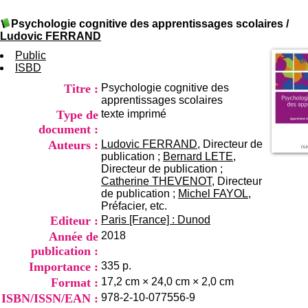
I
du CRA Rhône-Alpes
n
Centre Hospitalier le Vinatier
Psychologie cognitive des apprentissages scolaires
/
f
bât 211
Ludovic FERRAND
o
95, Bd Pinel
r
Public
69678 Bron Cedex
m
ISBD
Horaires
a
Lundi au Vendredi
Titre :
Psychologie cognitive des
t
9h00-12h00 13h30-16h00
apprentissages scolaires
i
Contact
Type de
texte imprimé
o
Tél:
+33(0)4 37 91 54 65
n
document :
Fax:
+33(0)4 37 91 54 37
e
Auteurs :
Ludovic FERRAND
, Directeur de
Mail
t
publication ;
Bernard LETE
,
d
Directeur de publication ;
e
Catherine THEVENOT
, Directeur
D
de publication ;
Michel FAYOL
,
o
Préfacier, etc.
c
Editeur :
Paris [France] : Dunod
u
Année de
2018
m
publication :
e
n
Importance :
335 p.
t
Format :
17,2 cm × 24,0 cm × 2,0 cm
a
ISBN/ISSN/EAN :
978-2-10-077556-9
t