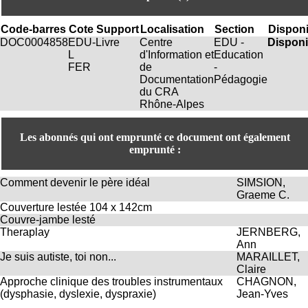
H
o
Code-barres
Cote
Support
Localisation
Section
Disponi
r
DOC0004858
EDU-
Livre
Centre
EDU -
Disponi
a
L
d'Information et
Education
i
FER
de
-
r
Documentation
Pédagogie
e
du CRA
s
Rhône-Alpes
:
L
u
Les abonnés qui ont emprunté ce document ont également
n
emprunté :
d
i
Comment devenir le père idéal
SIMSION,
a
Graeme C.
u
Couverture lestée 104 x 142cm
V
Couvre-jambe lesté
e
Theraplay
JERNBERG,
n
Ann
d
Je suis autiste, toi non...
MARAILLET,
r
Claire
e
Approche clinique des troubles instrumentaux
CHAGNON,
d
(dysphasie, dyslexie, dyspraxie)
Jean-Yves
i
: