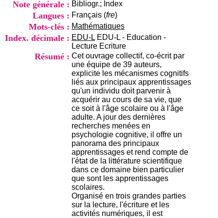
Note générale :
Bibliogr.; Index
i
o
Langues :
Français (
fre
)
n
Mots-clés :
Mathématiques
d
Index. décimale :
EDU-L
EDU-L - Education -
u
Lecture Ecriture
C
Résumé :
Cet ouvrage collectif, co-écrit par
R
une équipe de 39 auteurs,
A
explicite les mécanismes cognitifs
R
liés aux principaux apprentissages
h
qu'un individu doit parvenir à
ô
acquérir au cours de sa vie, que
n
ce soit à l'âge scolaire ou à l'âge
e
adulte. A jour des dernières
-
recherches menées en
A
psychologie cognitive, il offre un
l
panorama des principaux
p
apprentissages et rend compte de
e
l'état de la littérature scientifique
s
dans ce domaine bien particulier
C
que sont les apprentissages
e
scolaires.
n
Organisé en trois grandes parties
t
sur la lecture, l'écriture et les
r
activités numériques, il est
e