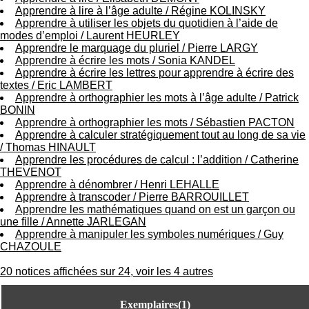
.
Apprendre à lire à l’âge adulte
/
Régine KOLINSKY
2
Apprendre à utiliser les objets du quotidien à l’aide de
1
modes d’emploi
/
Laurent HEURLEY
1
Apprendre le marquage du pluriel
/
Pierre LARGY
9
Apprendre à écrire les mots
/
Sonia KANDEL
5
Apprendre à écrire les lettres pour apprendre à écrire des
,
textes
/
Eric LAMBERT
B
Apprendre à orthographier les mots à l’âge adulte
/
Patrick
d
BONIN
P
Apprendre à orthographier les mots
/
Sébastien PACTON
i
Apprendre à calculer stratégiquement tout au long de sa vie
n
/
Thomas HINAULT
e
Apprendre les procédures de calcul : l’addition
/
Catherine
l
THEVENOT
F
Apprendre à dénombrer
/
Henri LEHALLE
-
Apprendre à transcoder
/
Pierre BARROUILLET
6
Apprendre les mathématiques quand on est un garçon ou
9
une fille
/
Annette JARLEGAN
6
Apprendre à manipuler les symboles numériques
/
Guy
7
CHAZOULE
7
B
20 notices affichées sur 24, voir les 4 autres
R
O
Exemplaires(1)
N