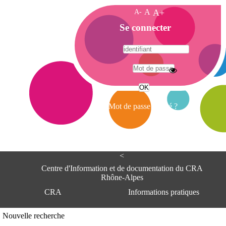
A-
A
A+
A
Se connecter
c
c
u
e
A
i
d
l
r
Mot de passe oublié ?
e
s
s
e
<
C
e
Centre d'Information et de documentation du CRA
n
Rhône-Alpes
t
CRA
Informations pratiques
r
e
d
Adresse
Nouvelle recherche
'
Centre d'information et de documentat