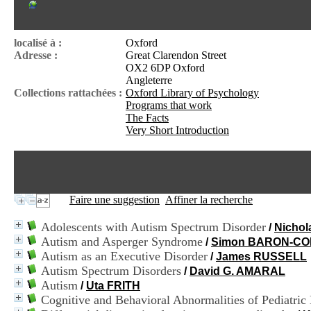
localisé à :
Oxford
Adresse :
Great Clarendon Street
OX2 6DP Oxford
Angleterre
Collections rattachées :
Oxford Library of Psychology
Programs that work
The Facts
Very Short Introduction
Faire une suggestion
Affiner la recherche
Adolescents with Autism Spectrum Disorder
/
Nicho
Autism and Asperger Syndrome
/
Simon BARON-C
Autism as an Executive Disorder
/
James RUSSELL
Autism Spectrum Disorders
/
David G. AMARAL
Autism
/
Uta FRITH
Cognitive and Behavioral Abnormalities of Pediatric