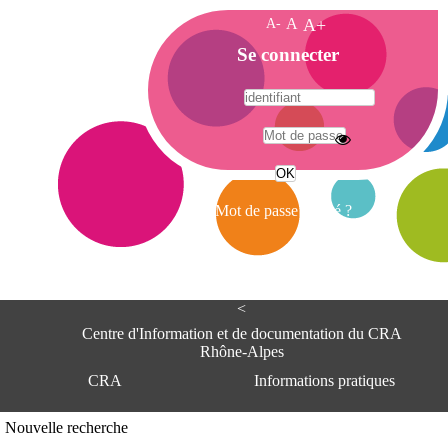
A-
A
A+
A
Se connecter
c
c
u
e
A
i
d
l
r
Mot de passe oublié ?
e
s
s
e
<
C
e
Centre d'Information et de documentation du CRA
n
Rhône-Alpes
t
CRA
Informations pratiques
r
e
d
Adresse
Nouvelle recherche
'
Centre d'information et de documentat