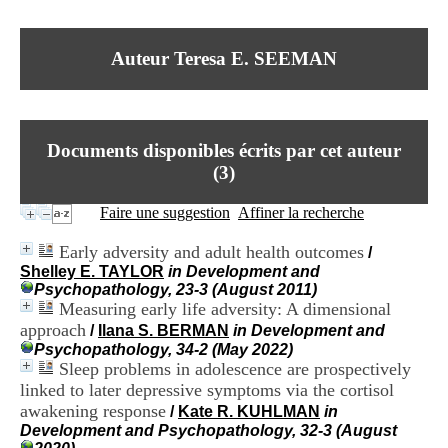
I
du CRA Rhône-Alpes
n
Centre Hospitalier le Vinatier
f
bât 211
Auteur Teresa E. SEEMAN
o
95, Bd Pinel
r
69678 Bron Cedex
m
Horaires
a
Lundi au Vendredi
t
9h00-12h00 13h30-16h00
Documents disponibles écrits par cet auteur
i
Contact
o
(
3
)
Tél:
+33(0)4 37 91 54 65
n
Fax:
+33(0)4 37 91 54 37
e
Faire une suggestion
Affiner la recherche
Mail
t
d
Early adversity and adult health outcomes
/
e
Shelley E. TAYLOR
in Development and
D
Psychopathology, 23-3 (August 2011)
o
Measuring early life adversity: A dimensional
c
approach
u
/
Ilana S. BERMAN
in Development and
m
Psychopathology, 34-2 (May 2022)
e
Sleep problems in adolescence are prospectively
n
linked to later depressive symptoms via the cortisol
t
awakening response
/
Kate R. KUHLMAN
in
a
Development and Psychopathology, 32-3 (August
t