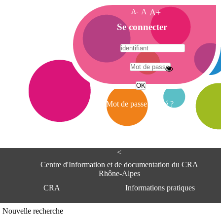
A-
A
A+
A
Se connecter
c
c
u
e
A
i
d
l
r
Mot de passe oublié ?
e
s
s
e
<
C
e
Centre d'Information et de documentation du CRA
n
Rhône-Alpes
t
CRA
Informations pratiques
r
e
d
Adresse
Nouvelle recherche
'
Centre d'information et de documentat