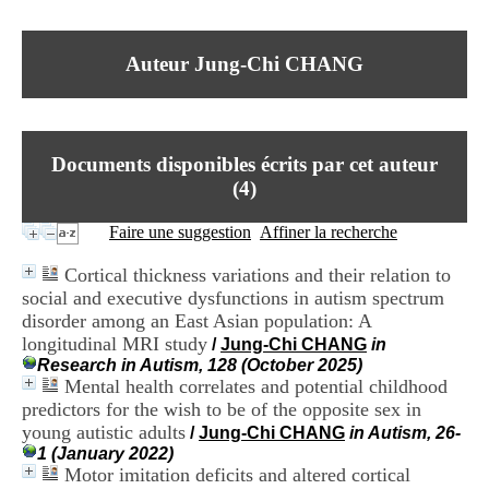
I
du CRA Rhône-Alpes
n
Centre Hospitalier le Vinatier
f
bât 211
Auteur Jung-Chi CHANG
o
95, Bd Pinel
r
69678 Bron Cedex
m
Horaires
a
Lundi au Vendredi
t
9h00-12h00 13h30-16h00
Documents disponibles écrits par cet auteur
i
Contact
o
(
4
)
Tél:
+33(0)4 37 91 54 65
n
Fax:
+33(0)4 37 91 54 37
e
Faire une suggestion
Affiner la recherche
Mail
t
d
Cortical thickness variations and their relation to
e
social and executive dysfunctions in autism spectrum
D
disorder among an East Asian population: A
o
c
longitudinal MRI study
/
Jung-Chi CHANG
in
u
Research in Autism, 128 (October 2025)
m
Mental health correlates and potential childhood
e
predictors for the wish to be of the opposite sex in
n
young autistic adults
/
Jung-Chi CHANG
in Autism, 26-
t
1 (January 2022)
a
Motor imitation deficits and altered cortical
t