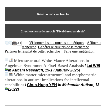
I
du CRA Rhône-Alpes
n
Centre Hospitalier le Vinatier
f
bât 211
o
Résultat de la recherche
95, Bd Pinel
r
69678 Bron Cedex
m
Horaires
a
Lundi au Vendredi
t
2
recherche sur le mot-clé
'Fixel-based analysis'
9h00-12h00 13h30-16h00
i
Contact
o
Tél:
+33(0)4 37 91 54 65
Visionner les documents numériques
Affiner la
n
Fax:
+33(0)4 37 91 54 37
recherche
Générer le flux rss de la recherche
e
Mail
Partager le résultat de cette recherche
Faire une suggestion
t
d
Microstructural White Matter Alterations in
e
Angelman Syndrome: A Fixel-Based Analysis
D
/
Lei WEI
o
in Autism Research, 19-1 (January 2026)
c
White matter microstructural and morphometric
u
alterations in autism: implications for intellectual
m
capabilities
/
Chun-Hung YEH
in Molecular Autism, 13
e
(2022)
n
t
a
t