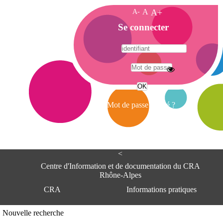
A-
A
A+
A
Se connecter
c
c
u
e
A
i
d
l
r
Mot de passe oublié ?
e
s
s
e
<
C
e
Centre d'Information et de documentation du CRA
n
Rhône-Alpes
t
CRA
Informations pratiques
r
e
d
Adresse
Nouvelle recherche
'
Centre d'information et de documentat