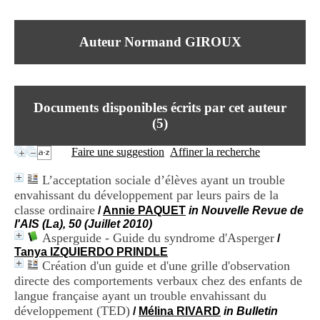
I
du CRA Rhône-Alpes
n
Centre Hospitalier le Vinatier
f
bât 211
Auteur Normand GIROUX
o
95, Bd Pinel
r
69678 Bron Cedex
m
Horaires
a
Lundi au Vendredi
t
9h00-12h00 13h30-16h00
Documents disponibles écrits par cet auteur
i
Contact
o
(
5
)
Tél:
+33(0)4 37 91 54 65
n
Fax:
+33(0)4 37 91 54 37
e
Faire une suggestion
Affiner la recherche
Mail
t
d
L’acceptation sociale d’élèves ayant un trouble
e
envahissant du développement par leurs pairs de la
D
classe ordinaire
o
/
Annie PAQUET
in Nouvelle Revue de
c
l'AIS (La), 50 (Juillet 2010)
u
Asperguide - Guide du syndrome d'Asperger
/
m
Tanya IZQUIERDO PRINDLE
e
Création d'un guide et d'une grille d'observation
n
directe des comportements verbaux chez des enfants de
t
langue française ayant un trouble envahissant du
a
développement (TED)
/
Mélina RIVARD
in Bulletin
t