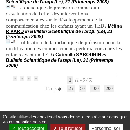
Scientifique de l'arapi (Le), 21 (Printemps 2008)
i
La didactique de précision comme outil
o
n
d'évaluation de l'effet des interventions
d
comportementales sur le développement de la
u
communication chez les enfants ayant un TED
/
Mélina
C
RIVARD
in Bulletin Scientifique de l'arapi (Le), 21
R
(Printemps 2008)
A
L'utilisation de la didactique de précision pour la
R
modification des comportements perturbateurs chez les
h
enfants ayant un TED
ô
/
Gabrielle SABOURIN
in
n
Bulletin Scientifique de l'arapi (Le), 21 (Printemps
e
2008)
-
A
1
(1 - 5 / 5)
l
p
Par page :
25
50
100
200
e
s
C
e
n
Ce site utilise des cookies et vous donne le contrôle sur ceux que
t
Centre d'Information et de Documentation
vous souhaitez activer
r
du CRA Rhône-Alpes
e
Tout accepter
Tout refuser
Personnaliser