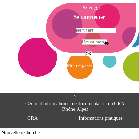
A-
A
A+
A
Se connecter
c
c
u
e
A
i
d
l
r
Mot de passe oublié ?
e
s
s
e
<
C
e
Centre d'Information et de documentation du CRA
n
Rhône-Alpes
t
CRA
Informations pratiques
r
e
d
Adresse
Nouvelle recherche
'
Centre d'information et de documentat