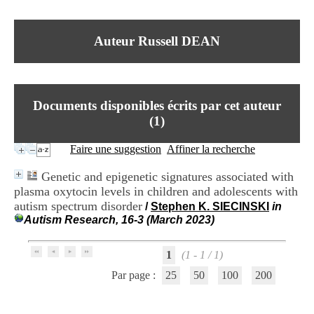
I
du CRA Rhône-Alpes
n
Centre Hospitalier le Vinatier
f
bât 211
Auteur Russell DEAN
o
95, Bd Pinel
r
69678 Bron Cedex
m
Horaires
a
Lundi au Vendredi
t
9h00-12h00 13h30-16h00
Documents disponibles écrits par cet auteur
i
Contact
o
(
1
)
Tél:
+33(0)4 37 91 54 65
n
Fax:
+33(0)4 37 91 54 37
e
Faire une suggestion
Affiner la recherche
Mail
t
d
Genetic and epigenetic signatures associated with
e
plasma oxytocin levels in children and adolescents with
D
autism spectrum disorder
o
/
Stephen K. SIECINSKI
in
c
Autism Research, 16-3 (March 2023)
u
m
1
(1 - 1 / 1)
e
n
Par page :
25
50
100
200
t
a
t