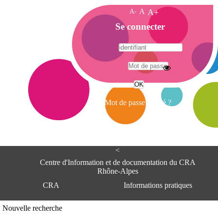
A-
A
A+
A
Se connecter
c
c
u
e
A
i
d
l
r
Mot de passe oublié ?
e
s
s
e
<
C
e
Centre d'Information et de documentation du CRA
n
Rhône-Alpes
t
CRA
Informations pratiques
r
e
d
Adresse
Nouvelle recherche
'
Centre d'information et de documentat