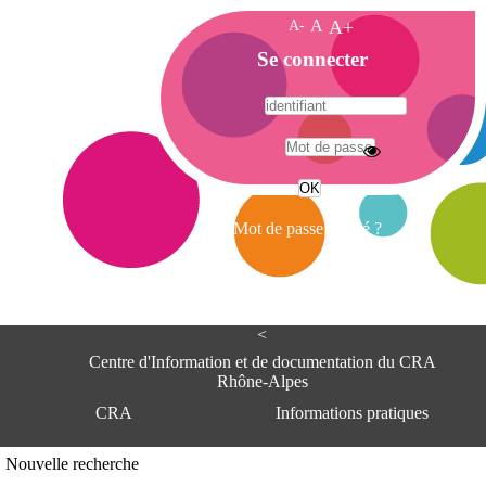
A-
A
A+
A
Se connecter
c
c
u
e
A
i
d
l
r
Mot de passe oublié ?
e
s
s
e
<
C
e
Centre d'Information et de documentation du CRA
n
Rhône-Alpes
t
CRA
Informations pratiques
r
e
d
Adresse
Nouvelle recherche
'
Centre d'information et de documentat