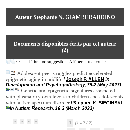
I
du CRA Rhône-Alpes
n
Centre Hospitalier le Vinatier
f
bât 211
Auteur Stephanie N. GIAMBERARDINO
o
95, Bd Pinel
r
69678 Bron Cedex
m
Horaires
a
Lundi au Vendredi
t
9h00-12h00 13h30-16h00
Documents disponibles écrits par cet auteur
i
Contact
o
(
2
)
Tél:
+33(0)4 37 91 54 65
n
Fax:
+33(0)4 37 91 54 37
e
Faire une suggestion
Affiner la recherche
Mail
t
d
Adolescent peer struggles predict accelerated
e
epigenetic aging in midlife
/
Joseph P. ALLEN
in
D
Development and Psychopathology, 35-2 (May 2023)
o
Genetic and epigenetic signatures associated
c
u
with plasma oxytocin levels in children and adolescents
m
with autism spectrum disorder
/
Stephen K. SIECINSKI
e
in Autism Research, 16-3 (March 2023)
n
t
a
1
(1 - 2 / 2)
t