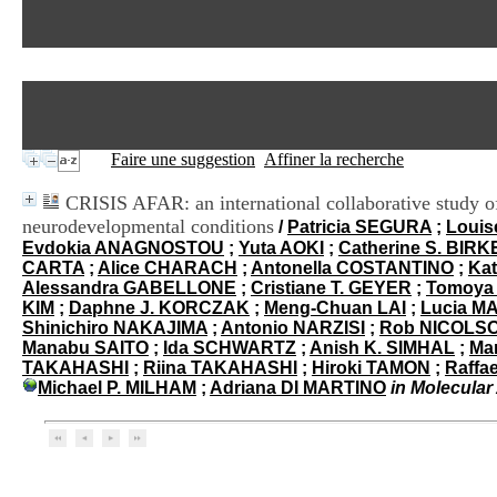
Faire une suggestion
Affiner la recherche
CRISIS AFAR: an international collaborative study o
neurodevelopmental conditions
/
Patricia SEGURA
;
Loui
Evdokia ANAGNOSTOU
;
Yuta AOKI
;
Catherine S. BIR
CARTA
;
Alice CHARACH
;
Antonella COSTANTINO
;
Kat
Alessandra GABELLONE
;
Cristiane T. GEYER
;
Tomoya
KIM
;
Daphne J. KORCZAK
;
Meng-Chuan LAI
;
Lucia M
Shinichiro NAKAJIMA
;
Antonio NARZISI
;
Rob NICOLS
Manabu SAITO
;
Ida SCHWARTZ
;
Anish K. SIMHAL
;
Ma
TAKAHASHI
;
Riina TAKAHASHI
;
Hiroki TAMON
;
Raffa
Michael P. MILHAM
;
Adriana DI MARTINO
in Molecular