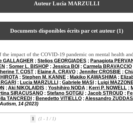
Auteur Lucia MARZULLI
Documents disponibles écrits par cet auteur (
1
)
f the impact of the COVID-19 pandemic on mental health and 
se GALLAGHER
;
Stelios GEORGIADES
;
Panagiota PERVA
KEN
;
Somer L. BISHOP
;
Jessica BOI
;
Carmela BRAVACCIO
herine T. COST
;
Elaine A. CRAVO
;
Jennifer CROSBIE
;
Chi
 HIROTA
;
Stephen M. KANNE
;
Makiko KAWASHIMA
;
Eliz
ARGARI
;
Lucia MARZULLI
;
Gabriele MASI
;
Luigi MAZZON
ON
;
Aki NIKOLAIDIS
;
Yoshihiro NODA
;
Kerri P. NOWELL
;
rtina SIRACUSANO
;
Stefano SOTGIU
;
Jacob STROUD
;
Fe
ella TANCREDI
;
Benedetto VITIELLO
;
Alessandro ZUDDAS
 Autism, 14 (2023)
1
(1 - 1 / 1)