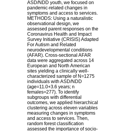
ASD/NDD youth, we focused on
9
pandemic-related changes in
h
symptoms and access to services.
0
METHODS: Using a naturalistic
0
observational design, we
1
assessed parent responses on the
2
Coronavirus Health and Impact
h
Survey Initiative (CRISIS) Adapted
3
For Autism and Related
0
neurodevelopmental conditions
-
(AFAR). Cross-sectional AFAR
1
data were aggregated across 14
3
European and North American
h
sites yielding a clinically well-
3
characterized sample of N=1275
0
individuals with ASD/NDD
1
(age=11.0+3.6 years; n
7
females=277). To identify
h
subgroups with differential
0
outcomes, we applied hierarchical
0
clustering across eleven variables
measuring changes in symptoms
T
and access to services. Then,
é
random forest classification
l
assessed the importance of socio-