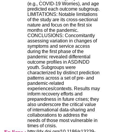
)
(e.g., COVID-19 Worries), and age
4
predicted each outcome subgroup.
3
LIMITATIONS: Notable limitations
7
of the study are its cross-sectional
9
nature and focus on the first six
1
months of the pandemic.
5
CONCLUSIONS: Concomitantly
4
assessing variation in changes of
3
symptoms and service access
7
during the first phase of the
c
pandemic revealed differential
o
outcome profiles in ASD/NDD
n
youth. Subgroups were
t
characterized by distinct prediction
a
patterns across a set of pre- and
c
pandemic-related
t
experiences/contexts. Results may
inform recovery efforts and
preparedness in future crises; they
also underscore the critical value
of international data-sharing and
collaborations to address the
needs of those most vulnerable in
times of crisis.
http://dx.doi.org/10.1186/s13229-