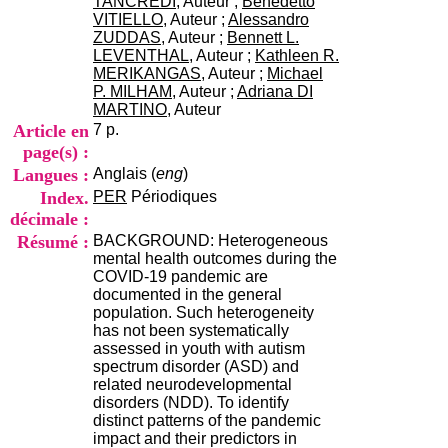
TANCREDI
, Auteur ;
Benedetto
H
VITIELLO
, Auteur ;
Alessandro
o
ZUDDAS
, Auteur ;
Bennett L.
r
LEVENTHAL
, Auteur ;
Kathleen R.
a
MERIKANGAS
, Auteur ;
Michael
i
P. MILHAM
, Auteur ;
Adriana DI
r
MARTINO
, Auteur
e
Article en
7 p.
s
page(s) :
:
Langues :
Anglais (
eng
)
L
u
Index.
PER
Périodiques
n
décimale :
d
Résumé :
BACKGROUND: Heterogeneous
i
mental health outcomes during the
a
COVID-19 pandemic are
u
documented in the general
V
population. Such heterogeneity
e
has not been systematically
n
assessed in youth with autism
d
spectrum disorder (ASD) and
r
related neurodevelopmental
e
disorders (NDD). To identify
d
distinct patterns of the pandemic
i
impact and their predictors in
: