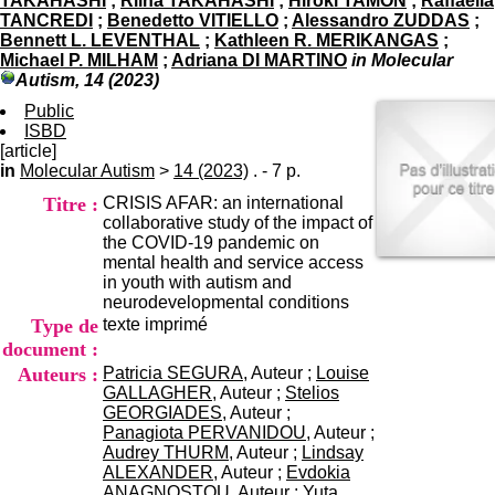
TAKAHASHI
;
Riina TAKAHASHI
;
Hiroki TAMON
;
Raffaella
i
TANCREDI
;
Benedetto VITIELLO
;
Alessandro ZUDDAS
;
o
Bennett L. LEVENTHAL
;
Kathleen R. MERIKANGAS
;
n
Michael P. MILHAM
;
Adriana DI MARTINO
in Molecular
d
Autism, 14 (2023)
u
C
Public
R
ISBD
A
[article]
R
in
Molecular Autism
>
14 (2023)
. - 7 p.
h
Titre :
CRISIS AFAR: an international
ô
collaborative study of the impact of
n
the COVID-19 pandemic on
e
mental health and service access
-
in youth with autism and
A
neurodevelopmental conditions
l
Type de
texte imprimé
p
e
document :
s
Auteurs :
Patricia SEGURA
, Auteur ;
Louise
C
GALLAGHER
, Auteur ;
Stelios
e
GEORGIADES
, Auteur ;
n
Panagiota PERVANIDOU
, Auteur ;
t
Audrey THURM
, Auteur ;
Lindsay
r
ALEXANDER
, Auteur ;
Evdokia
e
ANAGNOSTOU
, Auteur ;
Yuta