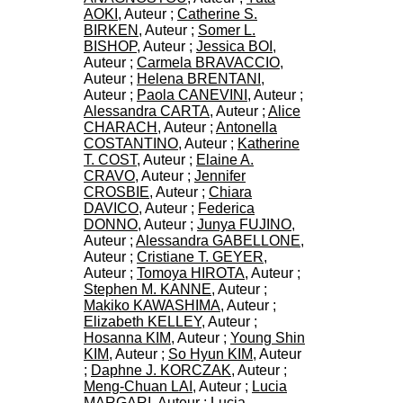
H
AOKI
, Auteur ;
Catherine S.
o
BIRKEN
, Auteur ;
Somer L.
s
BISHOP
, Auteur ;
Jessica BOI
,
p
Auteur ;
Carmela BRAVACCIO
,
i
Auteur ;
Helena BRENTANI
,
t
Auteur ;
Paola CANEVINI
, Auteur ;
a
Alessandra CARTA
, Auteur ;
Alice
l
CHARACH
, Auteur ;
Antonella
i
COSTANTINO
, Auteur ;
Katherine
e
T. COST
, Auteur ;
Elaine A.
r
CRAVO
, Auteur ;
Jennifer
l
CROSBIE
, Auteur ;
Chiara
e
DAVICO
, Auteur ;
Federica
V
DONNO
, Auteur ;
Junya FUJINO
,
i
Auteur ;
Alessandra GABELLONE
,
n
Auteur ;
Cristiane T. GEYER
,
a
Auteur ;
Tomoya HIROTA
, Auteur ;
t
Stephen M. KANNE
, Auteur ;
i
Makiko KAWASHIMA
, Auteur ;
e
Elizabeth KELLEY
, Auteur ;
r
Hosanna KIM
, Auteur ;
Young Shin
,
KIM
, Auteur ;
So Hyun KIM
, Auteur
b
;
Daphne J. KORCZAK
, Auteur ;
â
Meng-Chuan LAI
, Auteur ;
Lucia
t
MARGARI
, Auteur ;
Lucia