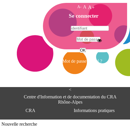
A-
A
A+
A
Se connecter
c
c
u
e
A
i
d
l
r
Mot de passe oublié ?
e
s
s
e
<
C
e
Centre d'Information et de documentation du CRA
n
Rhône-Alpes
t
CRA
Informations pratiques
r
e
d
Adresse
Nouvelle recherche
'
Centre d'information et de documentat