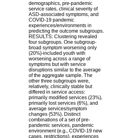
:
demographics, pre-pandemic
+
service rates, clinical severity of
3
ASD-associated symptoms, and
3
COVID-19 pandemic
(
experiences/environments in
0
predicting the outcome subgroups.
)
RESULTS: Clustering revealed
4
four subgroups. One subgroup-
3
broad symptom worsening only
7
(20%)-included youth with
9
worsening across a range of
1
symptoms but with service
5
disruptions similar to the average
4
of the aggregate sample. The
6
other three subgroups were,
5
relatively, clinically stable but
F
differed in service access:
a
primarily modified services (23%),
x
primarily lost services (6%), and
:
average services/symptom
+
changes (53%). Distinct
3
combinations of a set of pre-
3
pandemic services, pandemic
(
environment (e.g., COVID-19 new
0
cases, restrictions), experiences