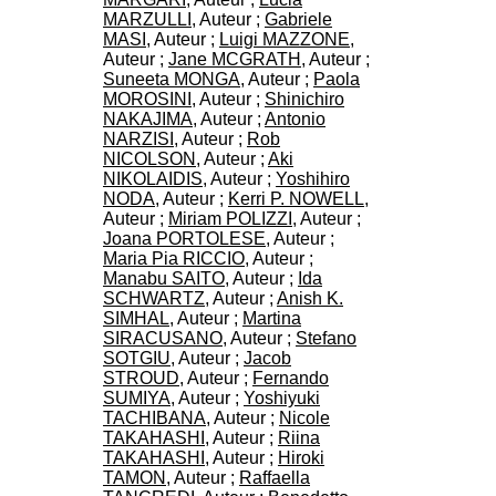
.
MARZULLI
, Auteur ;
Gabriele
2
MASI
, Auteur ;
Luigi MAZZONE
,
1
Auteur ;
Jane MCGRATH
, Auteur ;
1
Suneeta MONGA
, Auteur ;
Paola
9
MOROSINI
, Auteur ;
Shinichiro
5
NAKAJIMA
, Auteur ;
Antonio
,
NARZISI
, Auteur ;
Rob
B
NICOLSON
, Auteur ;
Aki
d
NIKOLAIDIS
, Auteur ;
Yoshihiro
P
NODA
, Auteur ;
Kerri P. NOWELL
,
i
Auteur ;
Miriam POLIZZI
, Auteur ;
n
Joana PORTOLESE
, Auteur ;
e
Maria Pia RICCIO
, Auteur ;
l
Manabu SAITO
, Auteur ;
Ida
F
SCHWARTZ
, Auteur ;
Anish K.
-
SIMHAL
, Auteur ;
Martina
6
SIRACUSANO
, Auteur ;
Stefano
9
SOTGIU
, Auteur ;
Jacob
6
STROUD
, Auteur ;
Fernando
7
SUMIYA
, Auteur ;
Yoshiyuki
7
TACHIBANA
, Auteur ;
Nicole
B
TAKAHASHI
, Auteur ;
Riina
R
TAKAHASHI
, Auteur ;
Hiroki
O
TAMON
, Auteur ;
Raffaella
N