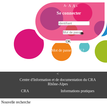
A-
A
A+
A
Se connecter
c
c
u
e
A
i
d
l
r
Mot de passe oublié ?
e
s
s
e
<
C
e
Centre d'Information et de documentation du CRA
n
Rhône-Alpes
t
CRA
Informations pratiques
r
e
d
Adresse
Nouvelle recherche
'
Centre d'information et de documentat