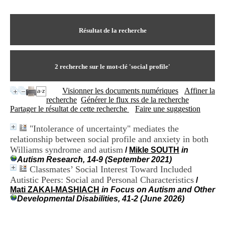
I
du CRA Rhône-Alpes
n
Centre Hospitalier le Vinatier
f
bât 211
o
Résultat de la recherche
95, Bd Pinel
r
69678 Bron Cedex
m
Horaires
a
Lundi au Vendredi
t
2
recherche sur le mot-clé
'social profile'
9h00-12h00 13h30-16h00
i
Contact
o
Tél:
+33(0)4 37 91 54 65
Visionner les documents numériques
Affiner la
n
Fax:
+33(0)4 37 91 54 37
recherche
Générer le flux rss de la recherche
e
Mail
Partager le résultat de cette recherche
Faire une suggestion
t
d
"Intolerance of uncertainty" mediates the
e
relationship between social profile and anxiety in both
D
o
Williams syndrome and autism
/
Mikle SOUTH
in
c
Autism Research, 14-9 (September 2021)
u
Classmates’ Social Interest Toward Included
m
Autistic Peers: Social and Personal Characteristics
/
e
Mati ZAKAI-MASHIACH
in Focus on Autism and Other
n
Developmental Disabilities, 41-2 (June 2026)
t
a
t