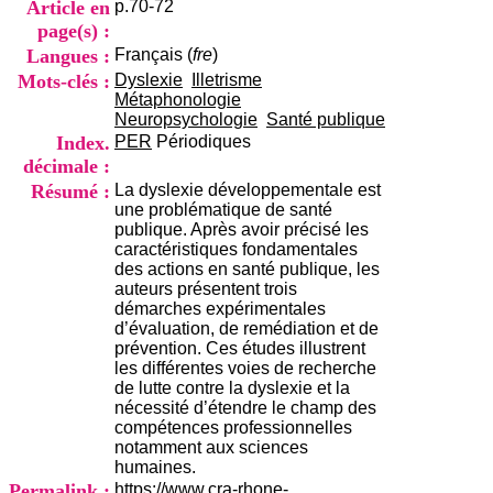
Article en
p.70-72
i
o
page(s) :
n
Langues :
Français (
fre
)
d
Mots-clés :
Dyslexie
Illetrisme
u
Métaphonologie
C
Neuropsychologie
Santé publique
R
Index.
PER
Périodiques
A
décimale :
R
h
Résumé :
La dyslexie développementale est
ô
une problématique de santé
n
publique. Après avoir précisé les
e
caractéristiques fondamentales
-
des actions en santé publique, les
A
auteurs présentent trois
l
démarches expérimentales
p
d’évaluation, de remédiation et de
e
prévention. Ces études illustrent
s
les différentes voies de recherche
C
de lutte contre la dyslexie et la
e
nécessité d’étendre le champ des
n
compétences professionnelles
t
notamment aux sciences
r
humaines.
e
Permalink :
https://www.cra-rhone-