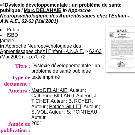
I
du CRA Rhône-Alpes
Dyslexie développementale : un problème de santé
n
Centre Hospitalier le Vinatier
publique
/
Marc DELAHAIE
in Approche
f
bât 211
Neuropsychologique des Apprentissages chez l'Enfant -
o
95, Bd Pinel
A.N.A.E., 62-63 (Mai 2001)
r
69678 Bron Cedex
m
Public
Horaires
a
ISBD
Lundi au Vendredi
t
[article]
9h00-12h00 13h30-16h00
i
in
Approche Neuropsychologique des
Contact
o
Apprentissages chez l'Enfant - A.N.A.E.
Tél:
>
+33(0)4 37 91 54 65
62-63
n
(Mai 2001)
. - p.70-72
Fax:
+33(0)4 37 91 54 37
e
Mail
Titre :
Dyslexie développementale : un
t
problème de santé publique
d
Type de
texte imprimé
e
D
document :
o
Auteurs :
Marc DELAHAIE
, Auteur ;
c
Catherine BILLARD
, Auteur ;
J.
u
TICHET
, Auteur ;
B. ROYER
,
m
Auteur ;
Patrice GILLET
, Auteur ;
e
S. VOL
, Auteur ;
S. POINTEAU
,
n
Auteur
t
Année de
2001
a
publication :
t