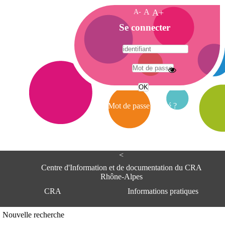
A-
A
A+
A
Se connecter
c
c
u
e
A
i
d
l
r
Mot de passe oublié ?
e
s
s
e
<
C
e
Centre d'Information et de documentation du CRA
n
Rhône-Alpes
t
CRA
Informations pratiques
r
e
d
Adresse
Nouvelle recherche
'
Centre d'information et de documentat