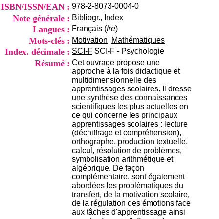
i
ISBN/ISSN/EAN :
978-2-8073-0004-0
o
Note générale :
Bibliogr., Index
n
Langues :
Français (
fre
)
d
u
Mots-clés :
Motivation
Mathématiques
C
Index. décimale :
SCI-F
SCI-F - Psychologie
R
Résumé :
Cet ouvrage propose une
A
approche à la fois didactique et
R
multidimensionnelle des
h
apprentissages scolaires. Il dresse
ô
une synthèse des connaissances
n
scientifiques les plus actuelles en
e
ce qui concerne les principaux
-
apprentissages scolaires : lecture
A
(déchiffrage et compréhension),
l
orthographe, production textuelle,
p
calcul, résolution de problèmes,
e
symbolisation arithmétique et
s
algébrique. De façon
C
complémentaire, sont également
e
abordées les problématiques du
n
transfert, de la motivation scolaire,
t
de la régulation des émotions face
r
aux tâches d'apprentissage ainsi
e