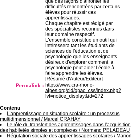
que des façons d'affronter les
H
difficultés rencontrées par certains
o
élèves pour réussir ces
s
apprentissages.
p
Chaque chapitre est rédigé par
i
des spécialistes reconnus dans
t
leur domaine respectif.
a
L'ensemble constitue un outil qui
l
intéressera tant les étudiants de
i
sciences de l'éducation et de
e
psychologie que les enseignants
r
désireux d'explorer comment la
l
psychologie peut aider l'école à
e
faire apprendre les élèves.
V
[Résumé d'Auteur/Editeur]
i
Permalink :
https://www.cra-rhone-
n
alpes.org/cid/opac_css/index.php?
a
lvl=notice_display&id=272
t
i
Contenu
e
L'apprentissage en situation scolaire : un processus
r
multidimensionnel
/
Marcel CRAHAY
,
Le rôle du transfert des apprentissages dans l'acquisition
b
des habiletés simples et complexes
/
Normand PELADEAU
â
Régulation sociale des apprentissages scolaires
/
Marion
t