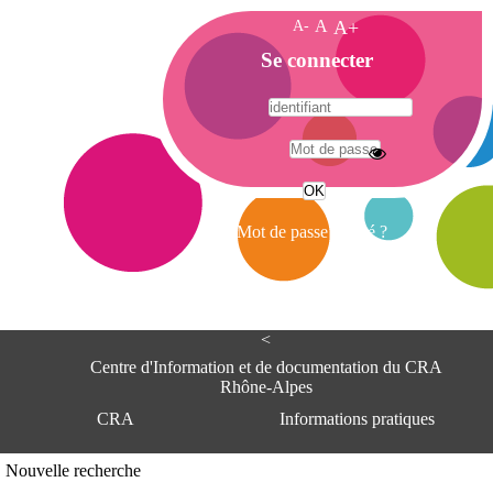
A-
A
A+
A
Se connecter
c
c
u
e
A
i
d
l
r
Mot de passe oublié ?
e
s
s
e
<
C
e
Centre d'Information et de documentation du CRA
n
Rhône-Alpes
t
CRA
Informations pratiques
r
e
d
Adresse
Nouvelle recherche
'
Centre d'information et de documentat