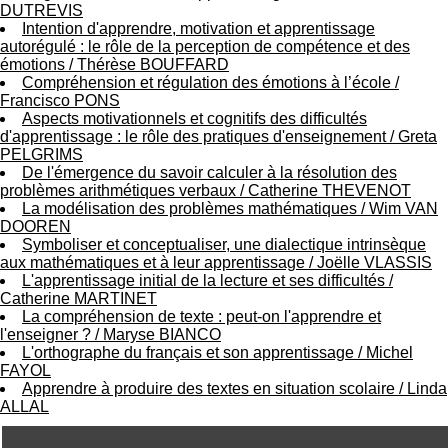
DUTREVIS
.
Intention d'apprendre, motivation et apprentissage
2
autorégulé : le rôle de la perception de compétence et des
1
émotions
/
Thérèse BOUFFARD
1
Compréhension et régulation des émotions à l’école
/
9
Francisco PONS
5
Aspects motivationnels et cognitifs des difficultés
,
d'apprentissage : le rôle des pratiques d'enseignement
/
Greta
B
PELGRIMS
d
De l'émergence du savoir calculer à la résolution des
P
problèmes arithmétiques verbaux
/
Catherine THEVENOT
i
La modélisation des problèmes mathématiques
/
Wim VAN
n
DOOREN
e
Symboliser et conceptualiser, une dialectique intrinsèque
l
aux mathématiques et à leur apprentissage
/
Joëlle VLASSIS
F
L'apprentissage initial de la lecture et ses difficultés
/
-
Catherine MARTINET
6
La compréhension de texte : peut-on l'apprendre et
9
l'enseigner ?
/
Maryse BIANCO
6
L'orthographe du français et son apprentissage
/
Michel
7
FAYOL
7
Apprendre à produire des textes en situation scolaire
/
Linda
B
ALLAL
R
O
N