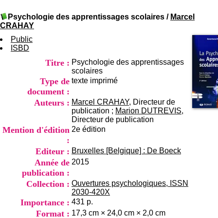
I
du CRA Rhône-Alpes
n
Centre Hospitalier le Vinatier
Psychologie des apprentissages scolaires
/
Marcel
f
bât 211
CRAHAY
o
95, Bd Pinel
r
Public
69678 Bron Cedex
m
ISBD
Horaires
a
Lundi au Vendredi
Titre :
Psychologie des apprentissages
t
9h00-12h00 13h30-16h00
scolaires
i
Contact
Type de
texte imprimé
o
Tél:
+33(0)4 37 91 54 65
n
document :
Fax:
+33(0)4 37 91 54 37
e
Auteurs :
Marcel CRAHAY
, Directeur de
Mail
t
publication ;
Marion DUTREVIS
,
d
Directeur de publication
e
Mention d'édition
2e édition
D
:
o
Editeur :
Bruxelles [Belgique] : De Boeck
c
u
Année de
2015
m
publication :
e
Collection :
Ouvertures psychologiques, ISSN
n
2030-420X
t
Importance :
431 p.
a
Format :
17,3 cm × 24,0 cm × 2,0 cm
t