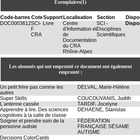
Exemplaires(1)
H
o
r
Code-barres
Cote
Support
Localisation
Section
Dispon
a
DOC0003612
SCI-
Livre
Centre
SCI -
Dispo
i
F
d'Information et
Disciplines
r
CRA
de
Scientifiques
e
Documentation
s
du CRA
:
Rhône-Alpes
L
u
n
Les abonnés qui ont emprunté ce document ont également
d
emprunté :
i
a
Un petit frère pas comme les
DELVAL, Marie-Hélène
u
autres
V
Super Skills
COUCOUVANIS, Judith
e
L'antenne cassée
TARDIF, Jocelyne
n
Apprendre à lire. Des sciences
DEHAENE, Stanislas
d
cognitives à la salle de classe
r
Soigner et prendre soin de la
FÉDÉRATION
e
personne autiste
FRANÇAISE SÉSAME
d
AUTISME
i
Decisions ColorCards
: