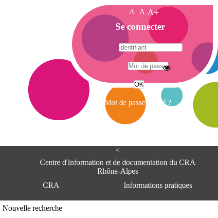
A-
A
A+
A
Se connecter
c
c
u
e
A
i
d
l
r
Mot de passe oublié ?
e
s
s
e
<
C
e
Centre d'Information et de documentation du CRA
n
Rhône-Alpes
t
CRA
Informations pratiques
r
e
d
Adresse
Nouvelle recherche
'
Centre d'information et de documentat