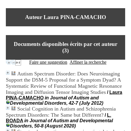
I
du CRA Rhône-Alpes
n
Centre Hospitalier le Vinatier
f
bât 211
Auteur Laura PINA-CAMACHO
o
95, Bd Pinel
r
69678 Bron Cedex
m
Horaires
a
Lundi au Vendredi
t
9h00-12h00 13h30-16h00
Documents disponibles écrits par cet auteur
i
Contact
o
(
3
)
Tél:
+33(0)4 37 91 54 65
n
Fax:
+33(0)4 37 91 54 37
e
Faire une suggestion
Affiner la recherche
Mail
t
d
Autism Spectrum Disorder: Does Neuroimaging
e
Support the DSM-5 Proposal for a Symptom Dyad? A
D
Systematic Review of Functional Magnetic Resonance
o
c
Imaging and Diffusion Tensor Imaging Studies
/
Laura
u
PINA-CAMACHO
in Journal of Autism and
m
Developmental Disorders, 42-7 (July 2012)
e
Social Cognition in Autism and Schizophrenia
n
Spectrum Disorders: The Same but Different?
/
L.
t
BOADA
in Journal of Autism and Developmental
a
Disorders, 50-8 (August 2020)
t