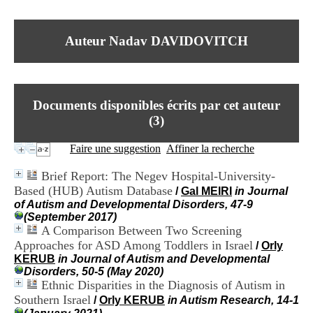
I
du CRA Rhône-Alpes
n
Centre Hospitalier le Vinatier
f
bât 211
Auteur Nadav DAVIDOVITCH
o
95, Bd Pinel
r
69678 Bron Cedex
m
Horaires
a
Lundi au Vendredi
t
9h00-12h00 13h30-16h00
Documents disponibles écrits par cet auteur
i
Contact
o
(
3
)
Tél:
+33(0)4 37 91 54 65
n
Fax:
+33(0)4 37 91 54 37
e
Faire une suggestion
Affiner la recherche
Mail
t
d
Brief Report: The Negev Hospital-University-
e
Based (HUB) Autism Database
/
Gal MEIRI
in Journal
D
of Autism and Developmental Disorders, 47-9
o
(September 2017)
c
A Comparison Between Two Screening
u
m
Approaches for ASD Among Toddlers in Israel
/
Orly
e
KERUB
in Journal of Autism and Developmental
n
Disorders, 50-5 (May 2020)
t
Ethnic Disparities in the Diagnosis of Autism in
a
Southern Israel
/
Orly KERUB
in Autism Research, 14-1
t