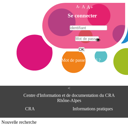
A-
A
A+
A
Se connecter
c
c
u
e
A
i
d
l
r
Mot de passe oublié ?
e
s
s
e
<
C
e
Centre d'Information et de documentation du CRA
n
Rhône-Alpes
t
CRA
Informations pratiques
r
e
d
Adresse
Nouvelle recherche
'
Centre d'information et de documentat