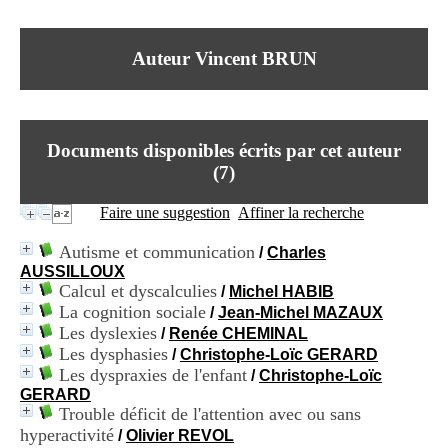
I
du CRA Rhône-Alpes
n
Centre Hospitalier le Vinatier
f
bât 211
Auteur Vincent BRUN
o
95, Bd Pinel
r
69678 Bron Cedex
m
Horaires
a
Lundi au Vendredi
t
9h00-12h00 13h30-16h00
Documents disponibles écrits par cet auteur
i
Contact
o
(
7
)
Tél:
+33(0)4 37 91 54 65
n
Fax:
+33(0)4 37 91 54 37
e
Faire une suggestion
Affiner la recherche
Mail
t
d
Autisme et communication
/
Charles
e
AUSSILLOUX
D
Calcul et dyscalculies
/
Michel HABIB
o
La cognition sociale
c
/
Jean-Michel MAZAUX
u
Les dyslexies
/
Renée CHEMINAL
m
Les dysphasies
/
Christophe-Loïc GERARD
e
Les dyspraxies de l'enfant
/
Christophe-Loïc
n
GERARD
t
Trouble déficit de l'attention avec ou sans
a
hyperactivité
/
Olivier REVOL
t