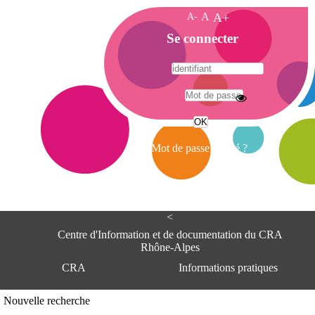
A-
A
A+
A
Se connecter
c
c
u
e
A
i
d
l
r
Mot de passe oublié ?
e
s
s
e
<
C
e
Centre d'Information et de documentation du CRA
n
Rhône-Alpes
t
CRA
Informations pratiques
r
e
d
Adresse
Nouvelle recherche
'
Centre d'information et de documentat