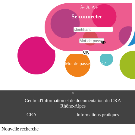
A-
A
A+
A
Se connecter
c
c
u
e
A
i
d
l
r
Mot de passe oublié ?
e
s
s
e
<
C
e
Centre d'Information et de documentation du CRA
n
Rhône-Alpes
t
CRA
Informations pratiques
r
e
d
Adresse
Nouvelle recherche
'
Centre d'information et de documentat