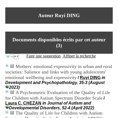
I
du CRA Rhône-Alpes
n
Centre Hospitalier le Vinatier
f
bât 211
Auteur Ruyi DING
o
95, Bd Pinel
r
69678 Bron Cedex
m
Horaires
a
Lundi au Vendredi
t
9h00-12h00 13h30-16h00
Documents disponibles écrits par cet auteur
i
Contact
o
(
3
)
Tél:
+33(0)4 37 91 54 65
n
Fax:
+33(0)4 37 91 54 37
e
Faire une suggestion
Affiner la recherche
Mail
t
d
Mothers' emotional expressivity in urban and rural
e
societies: Salience and links with young adolescents'
D
emotional wellbeing and expressivity
o
/
Ruyi DING
in
c
Development and Psychopathology, 35-3 (August
u
2023)
m
A Psychometric Evaluation of the Quality of Life
e
for Children with Autism Spectrum Disorder Scale
/
n
Laura C. CHEZAN
in Journal of Autism and
t
Developmental Disorders, 52-4 (April 2022)
a
The Quality of Life for Children with Autism
t