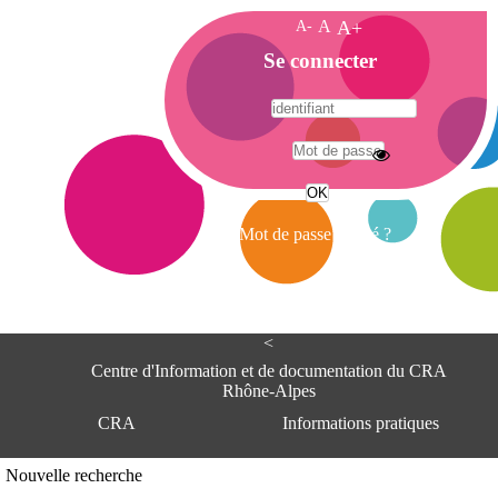
A-
A
A+
A
Se connecter
c
c
u
e
A
i
d
l
r
Mot de passe oublié ?
e
s
s
e
<
C
e
Centre d'Information et de documentation du CRA
n
Rhône-Alpes
t
CRA
Informations pratiques
r
e
d
Adresse
Nouvelle recherche
'
Centre d'information et de documentat