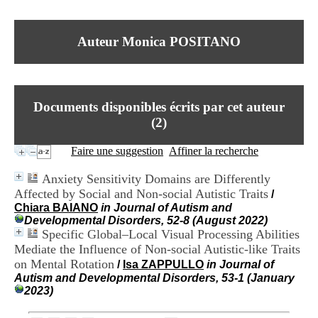
I
du CRA Rhône-Alpes
n
Centre Hospitalier le Vinatier
f
bât 211
Auteur Monica POSITANO
o
95, Bd Pinel
r
69678 Bron Cedex
m
Horaires
a
Lundi au Vendredi
t
9h00-12h00 13h30-16h00
Documents disponibles écrits par cet auteur
i
Contact
o
(
2
)
Tél:
+33(0)4 37 91 54 65
n
Fax:
+33(0)4 37 91 54 37
e
Faire une suggestion
Affiner la recherche
Mail
t
d
Anxiety Sensitivity Domains are Differently
e
Affected by Social and Non-social Autistic Traits
/
D
Chiara BAIANO
in Journal of Autism and
o
Developmental Disorders, 52-8 (August 2022)
c
Specific Global–Local Visual Processing Abilities
u
m
Mediate the Influence of Non-social Autistic-like Traits
e
on Mental Rotation
/
Isa ZAPPULLO
in Journal of
n
Autism and Developmental Disorders, 53-1 (January
t
2023)
a
t