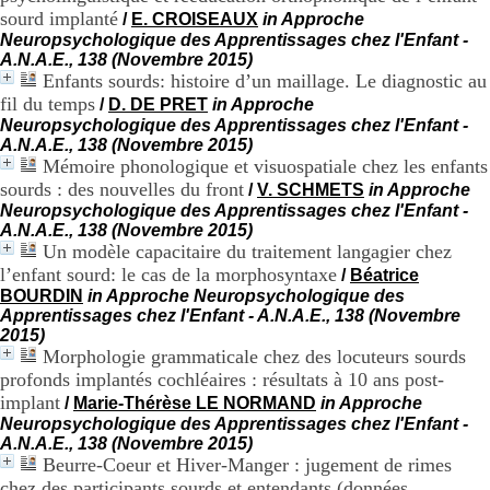
.
sourd implanté
/
E. CROISEAUX
in Approche
2
Neuropsychologique des Apprentissages chez l'Enfant -
1
A.N.A.E., 138 (Novembre 2015)
1
Enfants sourds: histoire d’un maillage. Le diagnostic au
9
fil du temps
/
D. DE PRET
in Approche
5
Neuropsychologique des Apprentissages chez l'Enfant -
,
A.N.A.E., 138 (Novembre 2015)
B
Mémoire phonologique et visuospatiale chez les enfants
d
sourds : des nouvelles du front
/
V. SCHMETS
in Approche
P
i
Neuropsychologique des Apprentissages chez l'Enfant -
n
A.N.A.E., 138 (Novembre 2015)
e
Un modèle capacitaire du traitement langagier chez
l
l’enfant sourd: le cas de la morphosyntaxe
/
Béatrice
F
BOURDIN
in Approche Neuropsychologique des
-
Apprentissages chez l'Enfant - A.N.A.E., 138 (Novembre
6
2015)
9
Morphologie grammaticale chez des locuteurs sourds
6
profonds implantés cochléaires : résultats à 10 ans post-
7
implant
/
Marie-Thérèse LE NORMAND
in Approche
7
Neuropsychologique des Apprentissages chez l'Enfant -
B
A.N.A.E., 138 (Novembre 2015)
R
Beurre-Coeur et Hiver-Manger : jugement de rimes
O
N
chez des participants sourds et entendants (données