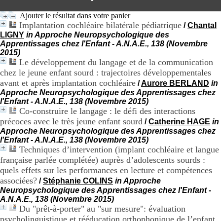
H
o
Ajouter le résultat dans votre panier
s
Implantation cochléaire bilatérale pédiatrique
/
Chantal
p
LIGNY
in Approche Neuropsychologique des
i
Apprentissages chez l'Enfant - A.N.A.E., 138 (Novembre
t
2015)
a
Le développement du langage et de la communication
l
chez le jeune enfant sourd : trajectoires développementales
i
avant et après implantation cochléaire
/
Aurore BERLAND
in
e
Approche Neuropsychologique des Apprentissages chez
r
l'Enfant - A.N.A.E., 138 (Novembre 2015)
l
Co-construire le langage : le défi des interactions
e
V
précoces avec le très jeune enfant sourd
/
Catherine HAGE
in
i
Approche Neuropsychologique des Apprentissages chez
n
l'Enfant - A.N.A.E., 138 (Novembre 2015)
a
Techniques d’intervention (implant cochléaire et langue
t
française parlée complétée) auprès d’adolescents sourds :
i
quels effets sur les performances en lecture et compétences
e
associées?
/
Stéphanie COLINS
in Approche
r
Neuropsychologique des Apprentissages chez l'Enfant -
,
A.N.A.E., 138 (Novembre 2015)
b
Du "prêt-à-porter" au "sur mesure": évaluation
â
t
psycholinguistique et rééducation orthophonique de l’enfant