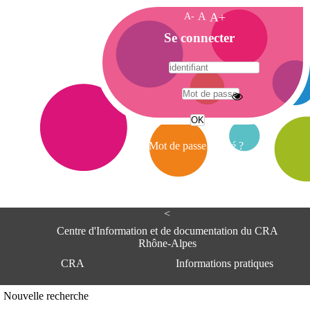
A-
A
A+
A
Se connecter
c
c
u
e
A
i
d
l
r
Mot de passe oublié ?
e
s
s
e
<
C
e
Centre d'Information et de documentation du CRA
n
Rhône-Alpes
t
CRA
Informations pratiques
r
e
d
Adresse
Nouvelle recherche
'
Centre d'information et de documentat