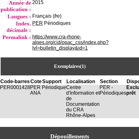
Année de
2015
i
o
publication :
n
Langues :
Français (
fre
)
d
Index.
PER
Périodiques
u
décimale :
C
R
Permalink :
https://www.cra-rhone-
A
alpes.org/cid/opac_css/index.php?
R
lvl=bulletin_display&id=1
h
ô
n
Exemplaires(1)
e
-
A
Code-barres
Cote
Support
Localisation
Section
Dispo
l
PER0001428
PER
Périodique
Centre
PER -
Excl
p
ANA
d'Information et
Périodiques
prêt
e
de
s
Documentation
C
du CRA
e
Rhône-Alpes
n
t
r
Dépouillements
e