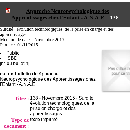
I
du CRA Rhône-Alpes
n
Centre Hospitalier le Vinatier
Approche Neuropsychologique des
f
bât 211
Apprentissages chez l'Enfant - A.N.A.E.
.
138
o
95, Bd Pinel
r
69678 Bron Cedex
m
Horaires
Surdité : évolution technologiques, de la prise en charge et des
a
Lundi au Vendredi
apprentissages
t
9h00-12h00 13h30-16h00
Mention de date : Novembre 2015
i
Contact
Paru le : 01/11/2015
o
Tél:
+33(0)4 37 91 54 65
Public
n
Fax:
+33(0)4 37 91 54 37
ISBD
e
Mail
[n° ou bulletin]
t
d
est un bulletin de
Approche
e
Neuropsychologique des Apprentissages chez
D
l'Enfant - A.N.A.E.
o
c
u
Titre :
138 - Novembre 2015 - Surdité :
m
évolution technologiques, de la
e
prise en charge et des
n
apprentissages
t
Type de
texte imprimé
a
document :
t