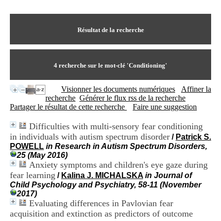
I
du CRA Rhône-Alpes
n
Centre Hospitalier le Vinatier
f
bât 211
o
Résultat de la recherche
95, Bd Pinel
r
69678 Bron Cedex
m
Horaires
a
Lundi au Vendredi
t
4
recherche sur le mot-clé
'Conditioning'
9h00-12h00 13h30-16h00
i
Contact
o
Tél:
+33(0)4 37 91 54 65
Visionner les documents numériques
Affiner la
n
Fax:
+33(0)4 37 91 54 37
recherche
Générer le flux rss de la recherche
e
Mail
Partager le résultat de cette recherche
Faire une suggestion
t
d
Difficulties with multi-sensory fear conditioning
e
in individuals with autism spectrum disorder
D
/
Patrick S.
o
POWELL
in Research in Autism Spectrum Disorders,
c
25 (May 2016)
u
Anxiety symptoms and children's eye gaze during
m
fear learning
/
Kalina J. MICHALSKA
in Journal of
e
Child Psychology and Psychiatry, 58-11 (November
n
2017)
t
Evaluating differences in Pavlovian fear
a
acquisition and extinction as predictors of outcome
t