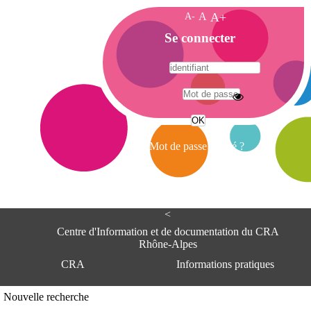
A-
A
A+
A
Se connecter
c
c
u
e
A
i
d
l
r
Mot de passe oublié ?
e
s
s
e
<
C
e
Centre d'Information et de documentation du CRA
n
Rhône-Alpes
t
CRA
Informations pratiques
r
e
d
Adresse
Nouvelle recherche
'
Centre d'information et de documentat