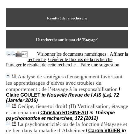
I
du CRA Rhône-Alpes
n
Centre Hospitalier le Vinatier
f
bât 211
o
Résultat de la recherche
95, Bd Pinel
r
69678 Bron Cedex
m
Horaires
a
Lundi au Vendredi
t
10
recherche sur le mot-clé
'Etayage'
9h00-12h00 13h30-16h00
i
Contact
o
Tél:
+33(0)4 37 91 54 65
Visionner les documents numériques
Affiner la
n
Fax:
+33(0)4 37 91 54 37
recherche
Générer le flux rss de la recherche
e
Mail
Partager le résultat de cette recherche
Faire une suggestion
t
d
Analyse de stratégies d’enseignement favorisant
e
les apprentissages d’élèves avec troubles du
D
o
comportement : de l’étayage à la responsabilisation
/
c
Claire GOULET
in Nouvelle Revue de l'AIS (La), 72
u
(Janvier 2016)
m
Oedipe, tiens-toi droit! (II) Verticalisation, étayage
e
et anticipation
/
Christian ROBINEAU
in Thérapie
n
psychomotrice et recherches, 172 (2012)
t
La psychomotricité: ou de la fonction d’étayage et
a
de lien dans la maladie d’Alzheimer
/
Carole VIGIER
in
t