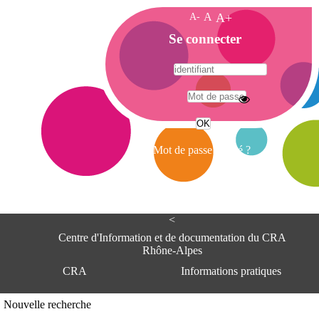
A-
A
A+
A
Se connecter
c
c
u
e
A
i
d
l
r
Mot de passe oublié ?
e
s
s
e
<
C
e
Centre d'Information et de documentation du CRA
n
Rhône-Alpes
t
CRA
Informations pratiques
r
e
d
Adresse
Nouvelle recherche
'
Centre d'information et de documentat