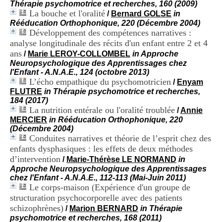
Thérapie psychomotrice et recherches, 160 (2009)
i
La bouche et l'oralité
o
/
Bernard GOLSE
in
n
Rééducation Orthophonique, 220 (Décembre 2004)
d
Développement des compétences narratives :
u
analyse longitudinale des récits d'un enfant entre 2 et 4
C
ans
/
Marie LEROY-COLLOMBEL
in Approche
R
Neuropsychologique des Apprentissages chez
A
l'Enfant - A.N.A.E., 124 (octobre 2013)
R
L’écho empathique du psychomotricien
/
Enyam
h
FLUTRE
in Thérapie psychomotrice et recherches,
ô
184 (2017)
n
La nutrition entérale ou l'oralité troublée
/
Annie
e
MERCIER
in Rééducation Orthophonique, 220
-
(Décembre 2004)
A
Conduites narratives et théorie de l’esprit chez des
l
p
enfants dysphasiques : les effets de deux méthodes
e
d’intervention
/
Marie-Thérèse LE NORMAND
in
s
Approche Neuropsychologique des Apprentissages
C
chez l'Enfant - A.N.A.E., 112-113 (Mai-Juin 2011)
e
Le corps-maison (Expérience d'un groupe de
n
structuration psychocorporelle avec des patients
t
schizophrènes)
/
Marion BERNARD
in Thérapie
r
psychomotrice et recherches, 168 (2011)
e