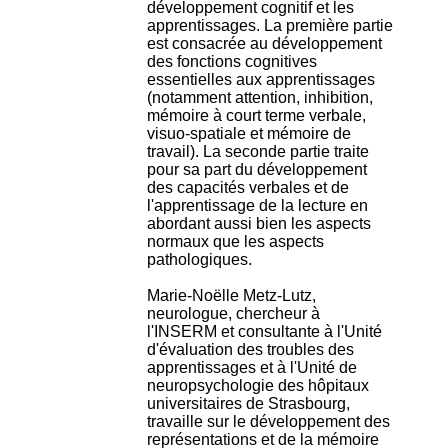
développement cognitif et les
.
apprentissages. La première partie
2
est consacrée au développement
1
des fonctions cognitives
1
essentielles aux apprentissages
9
(notamment attention, inhibition,
5
mémoire à court terme verbale,
,
visuo-spatiale et mémoire de
B
travail). La seconde partie traite
d
pour sa part du développement
P
des capacités verbales et de
i
l'apprentissage de la lecture en
n
abordant aussi bien les aspects
e
normaux que les aspects
l
pathologiques.
F
-
Marie-Noëlle Metz-Lutz,
6
neurologue, chercheur à
9
l'INSERM et consultante à l'Unité
6
d'évaluation des troubles des
7
apprentissages et à l'Unité de
7
neuropsychologie des hôpitaux
B
universitaires de Strasbourg,
R
travaille sur le développement des
O
représentations et de la mémoire
N