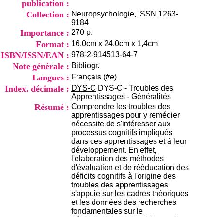
publication :
i
o
Collection :
Neuropsychologie, ISSN 1263-
n
9184
d
Importance :
270 p.
u
Format :
16,0cm x 24,0cm x 1,4cm
C
ISBN/ISSN/EAN :
978-2-914513-64-7
R
A
Note générale :
Bibliogr.
R
Langues :
Français (
fre
)
h
Index. décimale :
DYS-C
DYS-C - Troubles des
ô
Apprentissages - Généralités
n
Résumé :
Comprendre les troubles des
e
apprentissages pour y remédier
-
nécessite de s'intéresser aux
A
processus cognitifs impliqués
l
dans ces apprentissages et à leur
p
développement. En effet,
e
l'élaboration des méthodes
s
d'évaluation et de rééducation des
C
déficits cognitifs à l'origine des
e
troubles des apprentissages
n
s'appuie sur les cadres théoriques
t
et les données des recherches
r
fondamentales sur le
e