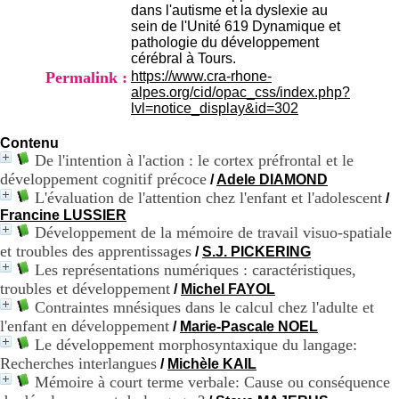
dans l'autisme et la dyslexie au
9
sein de l'Unité 619 Dynamique et
h
pathologie du développement
0
cérébral à Tours.
0
Permalink :
https://www.cra-rhone-
1
alpes.org/cid/opac_css/index.php?
2
lvl=notice_display&id=302
h
3
0
Contenu
-
De l'intention à l'action : le cortex préfrontal et le
1
développement cognitif précoce
/
Adele DIAMOND
3
L'évaluation de l'attention chez l'enfant et l'adolescent
/
h
Francine LUSSIER
3
Développement de la mémoire de travail visuo-spatiale
0
et troubles des apprentissages
/
S.J. PICKERING
1
Les représentations numériques : caractéristiques,
7
h
troubles et développement
/
Michel FAYOL
0
Contraintes mnésiques dans le calcul chez l'adulte et
0
l'enfant en développement
/
Marie-Pascale NOEL
Le développement morphosyntaxique du langage:
T
Recherches interlangues
/
Michèle KAIL
é
Mémoire à court terme verbale: Cause ou conséquence
l