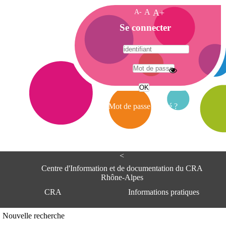
A-
A
A+
A
Se connecter
c
c
u
e
A
i
d
l
r
Mot de passe oublié ?
e
s
s
e
<
C
e
Centre d'Information et de documentation du CRA
n
Rhône-Alpes
t
CRA
Informations pratiques
r
e
d
Adresse
Nouvelle recherche
'
Centre d'information et de documentat