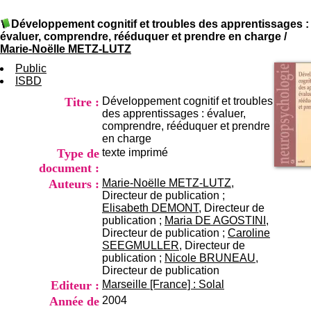
I
du CRA Rhône-Alpes
n
Centre Hospitalier le Vinatier
Développement cognitif et troubles des apprentissages :
f
bât 211
évaluer, comprendre, rééduquer et prendre en charge
/
o
95, Bd Pinel
Marie-Noëlle METZ-LUTZ
r
69678 Bron Cedex
m
Public
Horaires
a
ISBD
Lundi au Vendredi
t
9h00-12h00 13h30-16h00
Titre :
Développement cognitif et troubles
i
Contact
des apprentissages : évaluer,
o
Tél:
+33(0)4 37 91 54 65
comprendre, rééduquer et prendre
n
Fax:
+33(0)4 37 91 54 37
en charge
e
Mail
Type de
texte imprimé
t
d
document :
e
Auteurs :
Marie-Noëlle METZ-LUTZ
,
D
Directeur de publication ;
o
Elisabeth DEMONT
, Directeur de
c
publication ;
Maria DE AGOSTINI
,
u
Directeur de publication ;
Caroline
m
SEEGMULLER
, Directeur de
e
publication ;
Nicole BRUNEAU
,
n
Directeur de publication
t
Editeur :
Marseille [France] : Solal
a
Année de
2004
t