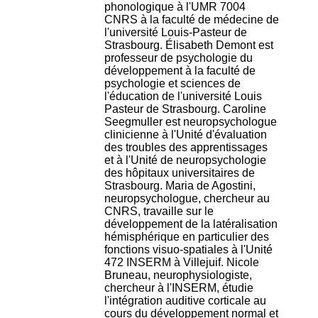
phonologique à l'UMR 7004
H
CNRS à la faculté de médecine de
o
l'université Louis-Pasteur de
r
Strasbourg. Élisabeth Demont est
a
professeur de psychologie du
i
développement à la faculté de
r
psychologie et sciences de
e
l'éducation de l'université Louis
s
Pasteur de Strasbourg. Caroline
:
Seegmuller est neuropsychologue
L
clinicienne à l'Unité d'évaluation
u
des troubles des apprentissages
n
et à l'Unité de neuropsychologie
d
des hôpitaux universitaires de
i
Strasbourg. Maria de Agostini,
a
neuropsychologue, chercheur au
u
CNRS, travaille sur le
V
développement de la latéralisation
e
hémisphérique en particulier des
n
fonctions visuo-spatiales à l'Unité
d
472 INSERM à Villejuif. Nicole
r
Bruneau, neurophysiologiste,
e
chercheur à l'INSERM, étudie
d
l'intégration auditive corticale au
i
cours du développement normal et
: