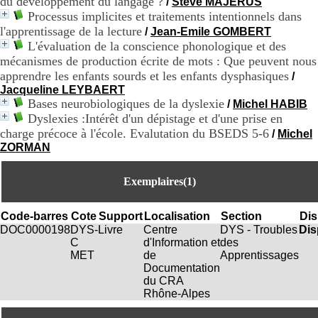
:
du développement du langage ?
/
Steve MAJERUS
+
Processus implicites et traitements intentionnels dans
3
l'apprentissage de la lecture
/
Jean-Emile GOMBERT
3
L'évaluation de la conscience phonologique et des
(
mécanismes de production écrite de mots : Que peuvent nous
0
apprendre les enfants sourds et les enfants dysphasiques
/
)
4
Jacqueline LEYBAERT
3
Bases neurobiologiques de la dyslexie
/
Michel HABIB
7
Dyslexies :Intérêt d'un dépistage et d'une prise en
9
charge précoce à l'école. Evalutation du BSEDS 5-6
/
Michel
1
ZORMAN
5
4
6
Exemplaires(1)
5
F
Code-barres
Cote
Support
Localisation
Section
Dis
a
DOC0000198
DYS-
Livre
Centre
DYS - Troubles
Dis
x
C
d'Information et
des
:
MET
de
Apprentissages
+
Documentation
3
du CRA
3
Rhône-Alpes
(
0