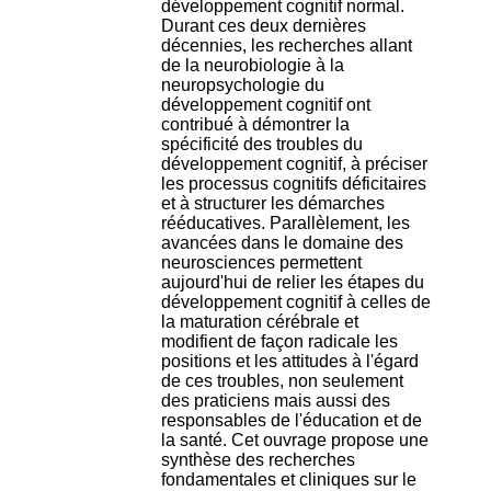
développement cognitif normal.
H
Durant ces deux dernières
o
décennies, les recherches allant
s
de la neurobiologie à la
p
neuropsychologie du
i
développement cognitif ont
t
contribué à démontrer la
a
spécificité des troubles du
l
développement cognitif, à préciser
i
les processus cognitifs déficitaires
e
et à structurer les démarches
r
rééducatives. Parallèlement, les
l
avancées dans le domaine des
e
neurosciences permettent
V
aujourd'hui de relier les étapes du
i
développement cognitif à celles de
n
la maturation cérébrale et
a
modifient de façon radicale les
t
positions et les attitudes à l'égard
i
de ces troubles, non seulement
e
des praticiens mais aussi des
r
responsables de l'éducation et de
,
la santé. Cet ouvrage propose une
b
synthèse des recherches
â
fondamentales et cliniques sur le
t